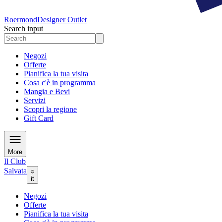
Roermond
Designer Outlet
Search input
Negozi
Offerte
Pianifica la tua visita
Cosa c'è in programma
Mangia e Bevi
Servizi
Scopri la regione
Gift Card
More
Il Club
Salvata
it
Negozi
Offerte
Pianifica la tua visita