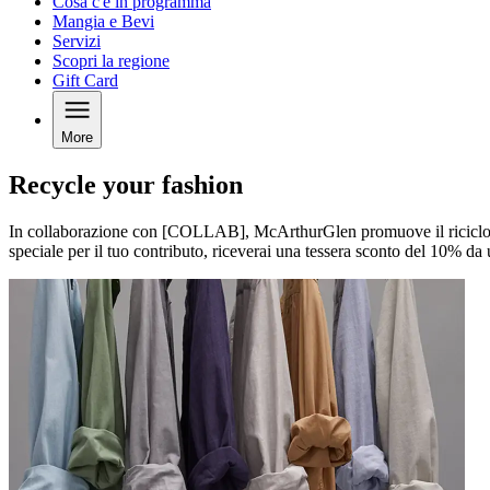
Cosa c'è in programma
Mangia e Bevi
Servizi
Scopri la regione
Gift Card
More
Recycle your fashion
In collaborazione con [COLLAB], McArthurGlen promuove il riciclo con
speciale per il tuo contributo, riceverai una tessera sconto del 10% da u