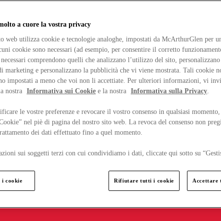
lto a cuore la vostra privacy
ito web utilizza cookie e tecnologie analoghe, impostati da McArthurGlen per un
lcuni cookie sono necessari (ad esempio, per consentire il corretto funzionamento
necessari comprendono quelli che analizzano l’utilizzo del sito, personalizzano 
 marketing e personalizzano la pubblicità che vi viene mostrata. Tali cookie n
o impostati a meno che voi non li accettiate. Per ulteriori informazioni, vi inv
la nostra
Informativa sui Cookie
e la nostra
Informativa sulla Privacy
.
ficare le vostre preferenze e revocare il vostro consenso in qualsiasi momento,
 Cookie” nel piè di pagina del nostro sito web. La revoca del consenso non preg
 trattamento dei dati effettuato fino a quel momento.
zioni sui soggetti terzi con cui condividiamo i dati, cliccate qui sotto su “Gesti
 i cookie
Rifiutare tutti i cookie
Accettare t