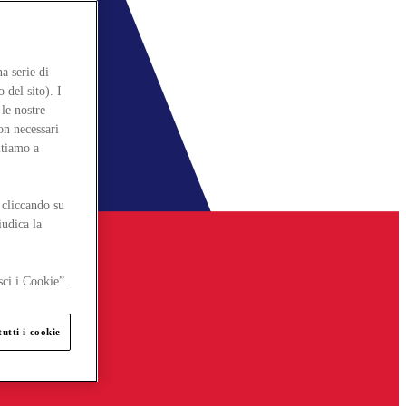
a serie di
 del sito). I
le nostre
on necessari
itiamo a
 cliccando su
iudica la
sci i Cookie”.
utti i cookie