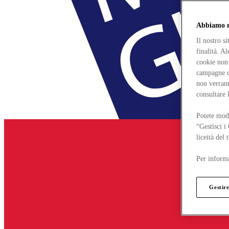
Abbiamo mo
Il nostro s
finalità. A
cookie non 
campagne di
non verrann
consultare 
Potete modi
“Gestisci i
liceità del
Per informa
Gestire