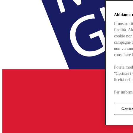
Abbiamo mo
Il nostro s
finalità. A
cookie non 
campagne di
non verrann
consultare 
Potete modi
“Gestisci i
liceità del
Per informa
Gestire