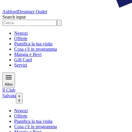
Ashford
Designer Outlet
Search input
Negozi
Offerte
Pianifica la tua visita
Cosa c'è in programma
Mangia e Bevi
Gift Card
Servizi
Altro
Il Club
Salvata
it
Negozi
Offerte
Pianifica la tua visita
Cosa c'è in programma
Mangia e Bevi