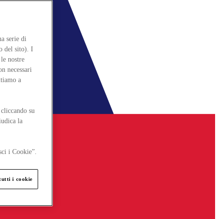
a serie di
 del sito). I
le nostre
on necessari
itiamo a
 cliccando su
iudica la
sci i Cookie”.
utti i cookie