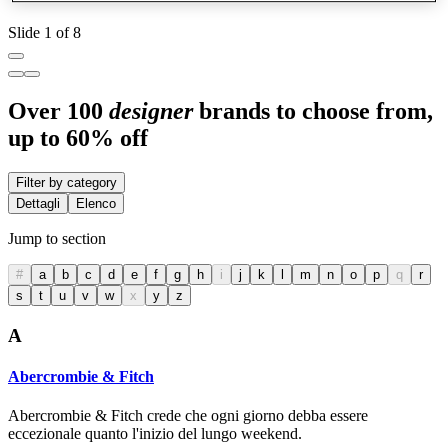
Slide 1 of 8
Over 100
designer
brands to choose from,
up to 60% off
Filter by category
Dettagli
Elenco
Jump to section
#
a
b
c
d
e
f
g
h
i
j
k
l
m
n
o
p
q
r
s
t
u
v
w
x
y
z
A
Abercrombie & Fitch
Abercrombie & Fitch crede che ogni giorno debba essere
eccezionale quanto l'inizio del lungo weekend.