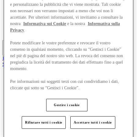
Offerte
e personalizzano la pubblicità che vi viene mostrata. Tali cookie
Pianifica la tua visita
non necessari non verranno impostati a meno che voi non li
Cosa c'è in programma
accettiate. Per ulteriori informazioni, vi invitiamo a consultare la
Mangia e Bevi
nostra
Informativa sui Cookie
e la nostra
Informativa sulla
Gift Card
Privacy
.
Servizi
Potete modificare le vostre preferenze e revocare il vostro
consenso in qualsiasi momento, cliccando su “Gestisci i Cookie”
Altro
nel piè di pagina del nostro sito web. La revoca del consenso non
Il Club
pregiudica la liceità del trattamento dei dati effettuato fino a quel
Salvata
momento.
it
Negozi
Per informazioni sui soggetti terzi con cui condividiamo i dati,
Offerte
cliccate qui sotto su “Gestisci i Cookie”.
Pianifica la tua visita
Cosa c'è in programma
Mangia e Bevi
Gestire i cookie
Gift Card
Servizi
Rifiutare tutti i cookie
Accettare tutti i cookie
Altro