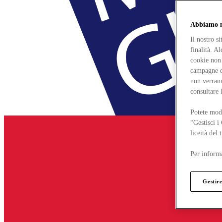
Abbiamo mo
Il nostro s
finalità. A
cookie non 
campagne di
non verrann
consultare 
Potete modi
“Gestisci i
liceità del
Per informa
Gestire