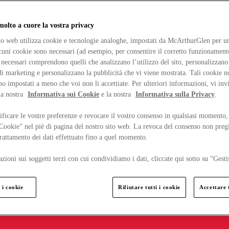
lto a cuore la vostra privacy
ito web utilizza cookie e tecnologie analoghe, impostati da McArthurGlen per un
lcuni cookie sono necessari (ad esempio, per consentire il corretto funzionamento
necessari comprendono quelli che analizzano l’utilizzo del sito, personalizzano 
 marketing e personalizzano la pubblicità che vi viene mostrata. Tali cookie n
o impostati a meno che voi non li accettiate. Per ulteriori informazioni, vi inv
la nostra
Informativa sui Cookie
e la nostra
Informativa sulla Privacy
.
ficare le vostre preferenze e revocare il vostro consenso in qualsiasi momento,
 Cookie” nel piè di pagina del nostro sito web. La revoca del consenso non preg
 trattamento dei dati effettuato fino a quel momento.
zioni sui soggetti terzi con cui condividiamo i dati, cliccate qui sotto su “Gesti
 i cookie
Rifiutare tutti i cookie
Accettare t