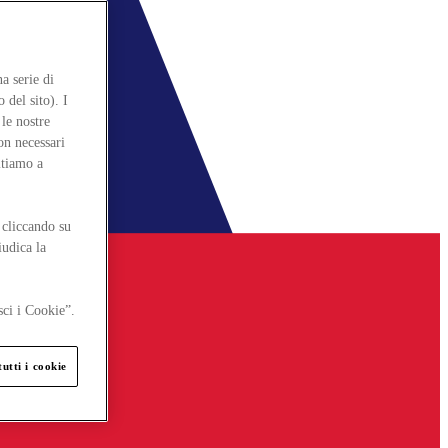
a serie di
 del sito). I
le nostre
on necessari
itiamo a
 cliccando su
iudica la
sci i Cookie”.
utti i cookie