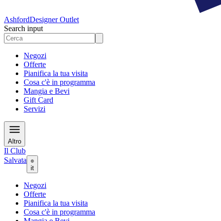
Ashford
Designer Outlet
Search input
Negozi
Offerte
Pianifica la tua visita
Cosa c'è in programma
Mangia e Bevi
Gift Card
Servizi
Altro
Il Club
Salvata
it
Negozi
Offerte
Pianifica la tua visita
Cosa c'è in programma
Mangia e Bevi