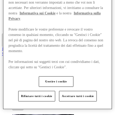
non necessari non verranno impostati a meno che voi non li
Offerte
accettiate. Per ulteriori informazioni, vi invitiamo a consultare la
Pianifica la tua visita
Cosa c'è in programma
nostra
Informativa sui Cookie
e la nostra
Informativa sulla
Mangia e Bevi
Privacy
.
Gift Card
Servizi
Potete modificare le vostre preferenze e revocare il vostro
consenso in qualsiasi momento, cliccando su “Gestisci i Cookie”
nel piè di pagina del nostro sito web. La revoca del consenso non
Altro
pregiudica la liceità del trattamento dei dati effettuato fino a quel
Il Club
momento.
Salvata
it
Per informazioni sui soggetti terzi con cui condividiamo i dati,
Negozi
cliccate qui sotto su “Gestisci i Cookie”.
Offerte
Pianifica la tua visita
Cosa c'è in programma
Gestire i cookie
Mangia e Bevi
Gift Card
Servizi
Rifiutare tutti i cookie
Accettare tutti i cookie
Altro