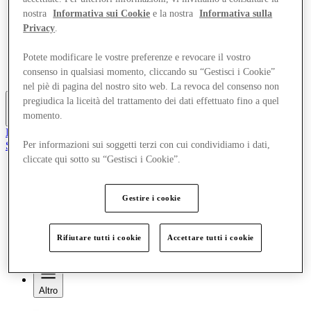
Offerte
nostra
Informativa sui Cookie
e la nostra
Informativa sulla
Pianifica la tua visita
Privacy
.
Cosa c'è in programma
Mangia e Bevi
Potete modificare le vostre preferenze e revocare il vostro
Gift Card
consenso in qualsiasi momento, cliccando su “Gestisci i Cookie”
Servizi
nel piè di pagina del nostro sito web. La revoca del consenso non
pregiudica la liceità del trattamento dei dati effettuato fino a quel
momento.
Altro
Il Club
Salvata
Per informazioni sui soggetti terzi con cui condividiamo i dati,
it
cliccate qui sotto su “Gestisci i Cookie”.
Negozi
Offerte
Gestire i cookie
Pianifica la tua visita
Cosa c'è in programma
Mangia e Bevi
Rifiutare tutti i cookie
Accettare tutti i cookie
Gift Card
Servizi
Altro