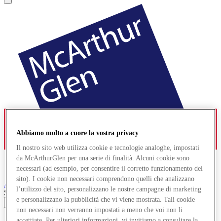
Abbiamo molto a cuore la vostra privacy
Il nostro sito web utilizza cookie e tecnologie analoghe, impostati
da McArthurGlen per una serie di finalità. Alcuni cookie sono
necessari (ad esempio, per consentire il corretto funzionamento del
sito). I cookie non necessari comprendono quelli che analizzano
Ashford
Designer Outlet
l’utilizzo del sito, personalizzano le nostre campagne di marketing
Search input
e personalizzano la pubblicità che vi viene mostrata. Tali cookie
non necessari non verranno impostati a meno che voi non li
Negozi
accettiate. Per ulteriori informazioni, vi invitiamo a consultare la