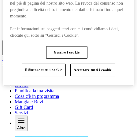
nel piè di pagina del nostro sito web. La revoca del consenso non
Offerte
pregiudica la liceità del trattamento dei dati effettuato fino a quel
Pianifica la tua visita
Cosa c'è in programma
momento.
Mangia e Bevi
Gift Card
Per informazioni sui soggetti terzi con cui condividiamo i dati,
Servizi
cliccate qui sotto su “Gestisci i Cookie”.
Altro
Gestire i cookie
Il Club
Salvata
it
Rifiutare tutti i cookie
Accettare tutti i cookie
Negozi
Offerte
Pianifica la tua visita
Cosa c'è in programma
Mangia e Bevi
Gift Card
Servizi
Altro