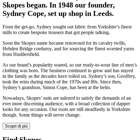
Skopes began. In 1948 our founder,
Sydney Cope, set up shop in Leeds.
From the get-go, Sydney sought out fabric from Yorkshire’s finest
mills to create bespoke trousers that got people talking.
Soon the Skopes name became renowned for its cavalry twills,
Hebden Bridge corduroy, and for sourcing the finest worsted yarns
from Huddersfield.
As our brand’s popularity soared, so our ready-to-wear line of men’s
clothing was born. The business continued to grow and has stayed
in the family as the decades have rolled on. Sydney’s son, Geoffrey,
took the reins during much of the 1970s and 80s. Since then,
Sydney’s grandson, Simon Cope, has been at the helm.
Nowadays, Skopes’ suits are tailored to satisfy the demands of an
ever more discerning audience, with a broad collection of dapper
looks for any occasion. Our roots are still steadfastly in Yorkshire
though. Some things will never change.
Scopri di più
Find Skopes