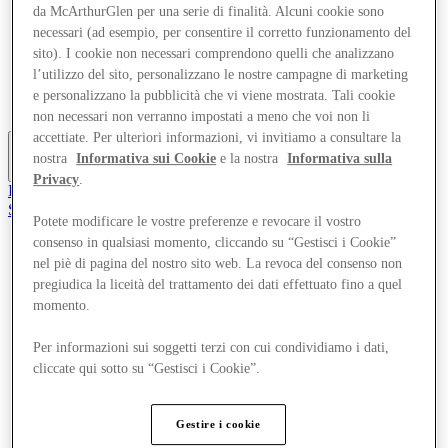
da McArthurGlen per una serie di finalità. Alcuni cookie sono
Offerte
Pianifica la tua visita
necessari (ad esempio, per consentire il corretto funzionamento del
Cosa c'è in programma
sito). I cookie non necessari comprendono quelli che analizzano
Mangia e Bevi
l’utilizzo del sito, personalizzano le nostre campagne di marketing
Gift Card
e personalizzano la pubblicità che vi viene mostrata. Tali cookie
Servizi
non necessari non verranno impostati a meno che voi non li
accettiate. Per ulteriori informazioni, vi invitiamo a consultare la
nostra
Informativa sui Cookie
e la nostra
Informativa sulla
Altro
Privacy
.
Il Club
Salvata
Potete modificare le vostre preferenze e revocare il vostro
it
consenso in qualsiasi momento, cliccando su “Gestisci i Cookie”
Negozi
nel piè di pagina del nostro sito web. La revoca del consenso non
Offerte
pregiudica la liceità del trattamento dei dati effettuato fino a quel
Pianifica la tua visita
momento.
Cosa c'è in programma
Mangia e Bevi
Per informazioni sui soggetti terzi con cui condividiamo i dati,
Gift Card
Servizi
cliccate qui sotto su “Gestisci i Cookie”.
Altro
Gestire i cookie