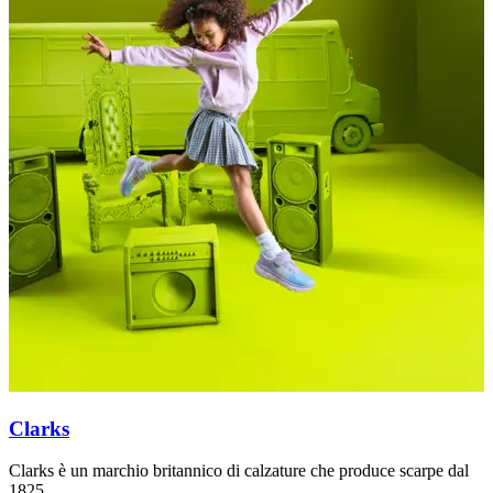
Clarks
Clarks è un marchio britannico di calzature che produce scarpe dal
C
1825.
M