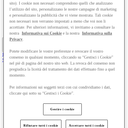
sito). I cookie non necessari comprendono quelli che analizzano
Offerte
Pianifica la tua visita
l’utilizzo del sito, personalizzano le nostre campagne di marketing
Cosa c'è in programma
e personalizzano la pubblicità che vi viene mostrata. Tali cookie
Mangia e Bevi
non necessari non verranno impostati a meno che voi non li
Gift Card
accettiate. Per ulteriori informazioni, vi invitiamo a consultare la
Servizi
nostra
Informativa sui Cookie
e la nostra
Informativa sulla
Privacy
.
Altro
Potete modificare le vostre preferenze e revocare il vostro
Il Club
consenso in qualsiasi momento, cliccando su “Gestisci i Cookie”
Salvata
nel piè di pagina del nostro sito web. La revoca del consenso non
it
pregiudica la liceità del trattamento dei dati effettuato fino a quel
Negozi
momento.
Offerte
Pianifica la tua visita
Per informazioni sui soggetti terzi con cui condividiamo i dati,
Cosa c'è in programma
cliccate qui sotto su “Gestisci i Cookie”.
Mangia e Bevi
Gift Card
Servizi
Gestire i cookie
Altro
Rifiutare tutti i cookie
Accettare tutti i cookie