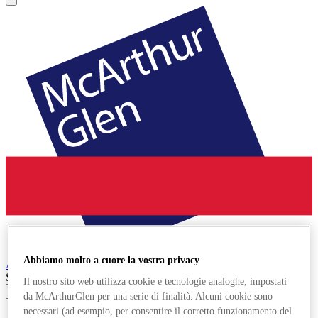
Abbiamo molto a cuore la vostra privacy
Ashford
Designer Outlet
Search input
Il nostro sito web utilizza cookie e tecnologie analoghe, impostati
da McArthurGlen per una serie di finalità. Alcuni cookie sono
necessari (ad esempio, per consentire il corretto funzionamento del
Negozi