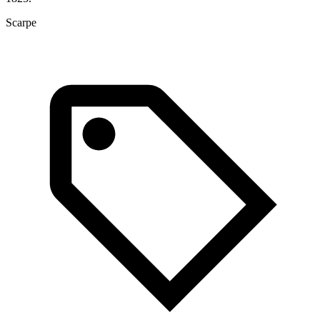
Scarpe
S