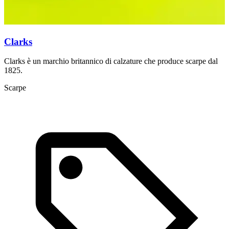
Clarks
Clarks è un marchio britannico di calzature che produce scarpe dal
C
1825.
M
Scarpe
S