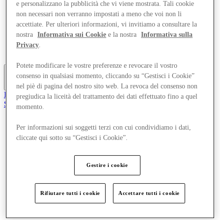
e personalizzano la pubblicità che vi viene mostrata. Tali cookie
Offerte
non necessari non verranno impostati a meno che voi non li
Pianifica la tua visita
accettiate. Per ulteriori informazioni, vi invitiamo a consultare la
Cosa c'è in programma
Mangia e Bevi
nostra
Informativa sui Cookie
e la nostra
Informativa sulla
Gift Card
Privacy
.
Servizi
Potete modificare le vostre preferenze e revocare il vostro
consenso in qualsiasi momento, cliccando su “Gestisci i Cookie”
More
nel piè di pagina del nostro sito web. La revoca del consenso non
Il Club
pregiudica la liceità del trattamento dei dati effettuato fino a quel
Salvata
momento.
it
Per informazioni sui soggetti terzi con cui condividiamo i dati,
Negozi
Offerte
cliccate qui sotto su “Gestisci i Cookie”.
Pianifica la tua visita
Cosa c'è in programma
Mangia e Bevi
Gestire i cookie
Gift Card
Servizi
Rifiutare tutti i cookie
Accettare tutti i cookie
More