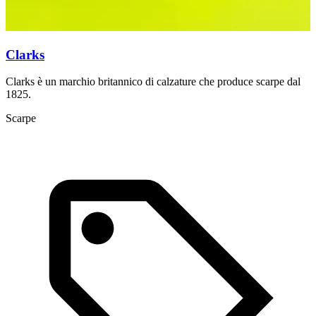
Clarks
Clarks è un marchio britannico di calzature che produce scarpe dal
C
1825.
M
Scarpe
S