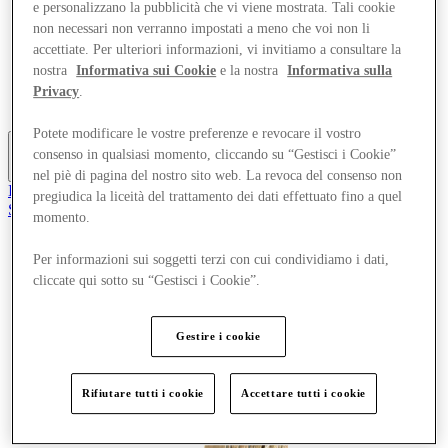
e personalizzano la pubblicità che vi viene mostrata. Tali cookie
Offerte
non necessari non verranno impostati a meno che voi non li
Pianifica la tua visita
accettiate. Per ulteriori informazioni, vi invitiamo a consultare la
Cosa c'è in programma
Mangia e Bevi
nostra
Informativa sui Cookie
e la nostra
Informativa sulla
Gift Card
Privacy
.
Servizi
Potete modificare le vostre preferenze e revocare il vostro
consenso in qualsiasi momento, cliccando su “Gestisci i Cookie”
Altro
nel piè di pagina del nostro sito web. La revoca del consenso non
Il Club
pregiudica la liceità del trattamento dei dati effettuato fino a quel
Salvata
momento.
it
Negozi
Per informazioni sui soggetti terzi con cui condividiamo i dati,
Offerte
cliccate qui sotto su “Gestisci i Cookie”.
Pianifica la tua visita
Cosa c'è in programma
Mangia e Bevi
Gestire i cookie
Gift Card
Servizi
Rifiutare tutti i cookie
Accettare tutti i cookie
Altro