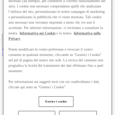
necessari (ad esempio, per consentire il corretto funzionamento del
Offerte
sito). I cookie non necessari comprendono quelli che analizzano
Pianifica la tua visita
l’utilizzo del sito, personalizzano le nostre campagne di marketing
Cosa c'è in programma
e personalizzano la pubblicità che vi viene mostrata. Tali cookie
Mangia e Bevi
Gift Card
non necessari non verranno impostati a meno che voi non li
Servizi
accettiate. Per ulteriori informazioni, vi invitiamo a consultare la
nostra
Informativa sui Cookie
e la nostra
Informativa sulla
Privacy
.
Altro
Il Club
Potete modificare le vostre preferenze e revocare il vostro
Salvata
consenso in qualsiasi momento, cliccando su “Gestisci i Cookie”
it
nel piè di pagina del nostro sito web. La revoca del consenso non
pregiudica la liceità del trattamento dei dati effettuato fino a quel
Negozi
momento.
Offerte
Pianifica la tua visita
Cosa c'è in programma
Per informazioni sui soggetti terzi con cui condividiamo i dati,
Mangia e Bevi
cliccate qui sotto su “Gestisci i Cookie”.
Gift Card
Servizi
Gestire i cookie
Altro