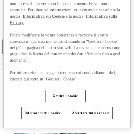
non necessari non verranno impostati a meno che voi non li
Offerte
Pianifica la tua visita
accettiate. Per ulteriori informazioni, vi invitiamo a consultare la
Cosa c'è in programma
nostra
Informativa sui Cookie
e la nostra
Informativa sulla
Mangia e Bevi
Privacy
.
Gift Card
Servizi
Potete modificare le vostre preferenze e revocare il vostro
consenso in qualsiasi momento, cliccando su “Gestisci i Cookie”
nel piè di pagina del nostro sito web. La revoca del consenso non
Altro
pregiudica la liceità del trattamento dei dati effettuato fino a quel
Il Club
momento.
Salvata
it
Per informazioni sui soggetti terzi con cui condividiamo i dati,
Negozi
cliccate qui sotto su “Gestisci i Cookie”.
Offerte
Pianifica la tua visita
Cosa c'è in programma
Gestire i cookie
Mangia e Bevi
Gift Card
Servizi
Rifiutare tutti i cookie
Accettare tutti i cookie
Altro