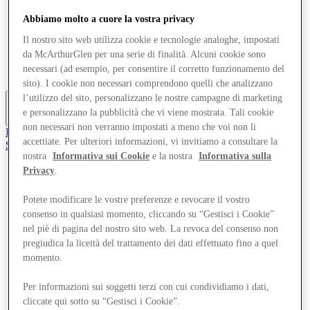
Offerte
Abbiamo molto a cuore la vostra privacy
Pianifica la tua visita
Cosa c'è in programma
Il nostro sito web utilizza cookie e tecnologie analoghe, impostati
Mangia e Bevi
da McArthurGlen per una serie di finalità. Alcuni cookie sono
Gift Card
necessari (ad esempio, per consentire il corretto funzionamento del
Servizi
sito). I cookie non necessari comprendono quelli che analizzano
l’utilizzo del sito, personalizzano le nostre campagne di marketing
e personalizzano la pubblicità che vi viene mostrata. Tali cookie
Altro
non necessari non verranno impostati a meno che voi non li
Il Club
accettiate. Per ulteriori informazioni, vi invitiamo a consultare la
Salvata
it
nostra
Informativa sui Cookie
e la nostra
Informativa sulla
Privacy
.
Negozi
Offerte
Potete modificare le vostre preferenze e revocare il vostro
Pianifica la tua visita
consenso in qualsiasi momento, cliccando su “Gestisci i Cookie”
Cosa c'è in programma
nel piè di pagina del nostro sito web. La revoca del consenso non
Mangia e Bevi
Gift Card
pregiudica la liceità del trattamento dei dati effettuato fino a quel
Servizi
momento.
Per informazioni sui soggetti terzi con cui condividiamo i dati,
Altro
cliccate qui sotto su “Gestisci i Cookie”.