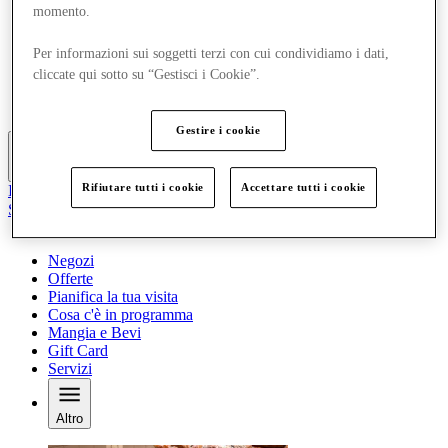
momento.
Offerte
Pianifica la tua visita
Cosa c'è in programma
Per informazioni sui soggetti terzi con cui condividiamo i dati,
Mangia e Bevi
cliccate qui sotto su “Gestisci i Cookie”.
Gift Card
Servizi
Gestire i cookie
Altro
Rifiutare tutti i cookie
Accettare tutti i cookie
Il Club
Salvata
it
Negozi
Offerte
Pianifica la tua visita
Cosa c'è in programma
Mangia e Bevi
Gift Card
Servizi
Altro