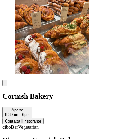
Cornish Bakery
Aperto
8:30am - 6pm
Contatta il ristorante
cibo
Bar
Vegetarian