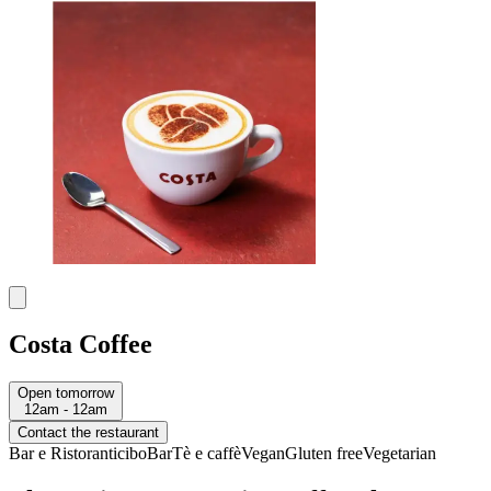
Costa Coffee
Open tomorrow
12am - 12am
Contact the restaurant
Bar e Ristoranti
cibo
Bar
Tè e caffè
Vegan
Gluten free
Vegetarian