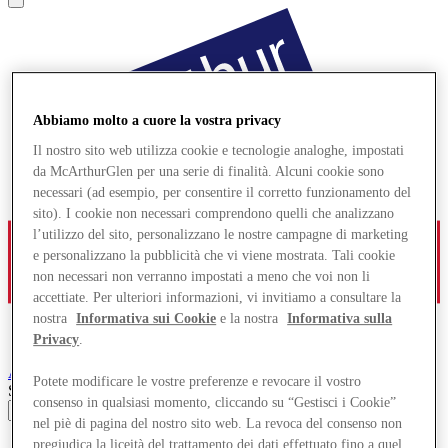
Abbiamo molto a cuore la vostra privacy
Il nostro sito web utilizza cookie e tecnologie analoghe, impostati
da McArthurGlen per una serie di finalità. Alcuni cookie sono
necessari (ad esempio, per consentire il corretto funzionamento del
sito). I cookie non necessari comprendono quelli che analizzano
l’utilizzo del sito, personalizzano le nostre campagne di marketing
e personalizzano la pubblicità che vi viene mostrata. Tali cookie
non necessari non verranno impostati a meno che voi non li
accettiate. Per ulteriori informazioni, vi invitiamo a consultare la
nostra
Informativa sui Cookie
e la nostra
Informativa sulla
Privacy
.
Ashford
Designer Outlet
Potete modificare le vostre preferenze e revocare il vostro
Search input
consenso in qualsiasi momento, cliccando su “Gestisci i Cookie”
nel piè di pagina del nostro sito web. La revoca del consenso non
Negozi
pregiudica la liceità del trattamento dei dati effettuato fino a quel