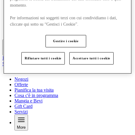
Offerte
momento.
Pianifica la tua visita
Cosa c'è in programma
Per informazioni sui soggetti terzi con cui condividiamo i dati,
Mangia e Bevi
cliccate qui sotto su “Gestisci i Cookie”.
Gift Card
Servizi
Gestire i cookie
More
Il Club
Rifiutare tutti i cookie
Accettare tutti i cookie
Salvata
it
Negozi
Offerte
Pianifica la tua visita
Cosa c'è in programma
Mangia e Bevi
Gift Card
Servizi
More