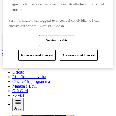
Offerte
pregiudica la liceità del trattamento dei dati effettuato fino a quel
Pianifica la tua visita
momento.
Cosa c'è in programma
Mangia e Bevi
Per informazioni sui soggetti terzi con cui condividiamo i dati,
Gift Card
cliccate qui sotto su “Gestisci i Cookie”.
Servizi
Gestire i cookie
Altro
Il Club
Salvata
Rifiutare tutti i cookie
Accettare tutti i cookie
it
Negozi
Offerte
Pianifica la tua visita
Cosa c'è in programma
Mangia e Bevi
Gift Card
Servizi
Altro