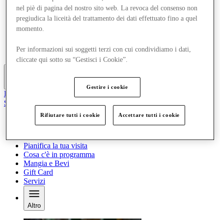
Offerte
nel piè di pagina del nostro sito web. La revoca del consenso non
Pianifica la tua visita
pregiudica la liceità del trattamento dei dati effettuato fino a quel
Cosa c'è in programma
momento.
Mangia e Bevi
Gift Card
Per informazioni sui soggetti terzi con cui condividiamo i dati,
Servizi
cliccate qui sotto su “Gestisci i Cookie”.
Altro
Gestire i cookie
Il Club
Salvata
it
Rifiutare tutti i cookie
Accettare tutti i cookie
Negozi
Offerte
Pianifica la tua visita
Cosa c'è in programma
Mangia e Bevi
Gift Card
Servizi
Altro