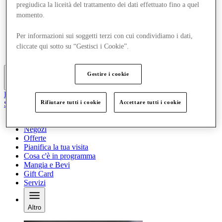
pregiudica la liceità del trattamento dei dati effettuato fino a quel
Offerte
momento.
Pianifica la tua visita
Cosa c'è in programma
Mangia e Bevi
Per informazioni sui soggetti terzi con cui condividiamo i dati,
Gift Card
cliccate qui sotto su “Gestisci i Cookie”.
Servizi
Gestire i cookie
Altro
Il Club
Rifiutare tutti i cookie
Accettare tutti i cookie
Salvata
it
Negozi
Offerte
Pianifica la tua visita
Cosa c'è in programma
Mangia e Bevi
Gift Card
Servizi
Altro