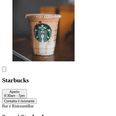
Starbucks
Aperto
8:30am - 7pm
Contatta il ristorante
Bar e Ristoranti
Bar