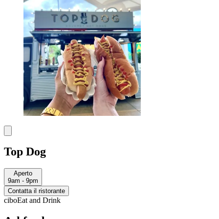
Top Dog
Aperto
9am - 9pm
Contatta il ristorante
cibo
Eat and Drink