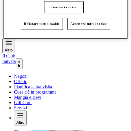
Offerte
Gestire i cookie
Pianifica la tua visita
Cosa c'è in programma
Mangia e Bevi
Rifiutare tutti i cookie
Accettare tutti i cookie
Gift Card
Servizi
Altro
Il Club
Salvata
it
Negozi
Offerte
Pianifica la tua visita
Cosa c'è in programma
Mangia e Bevi
Gift Card
Servizi
Altro