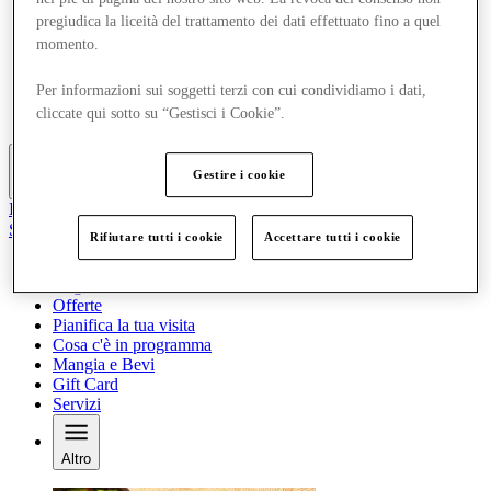
Offerte
pregiudica la liceità del trattamento dei dati effettuato fino a quel
Pianifica la tua visita
momento.
Cosa c'è in programma
Mangia e Bevi
Per informazioni sui soggetti terzi con cui condividiamo i dati,
Gift Card
cliccate qui sotto su “Gestisci i Cookie”.
Servizi
Gestire i cookie
Altro
Il Club
Salvata
Rifiutare tutti i cookie
Accettare tutti i cookie
it
Negozi
Offerte
Pianifica la tua visita
Cosa c'è in programma
Mangia e Bevi
Gift Card
Servizi
Altro