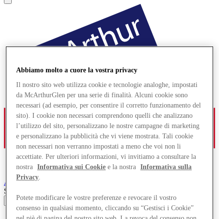
Abbiamo molto a cuore la vostra privacy
Il nostro sito web utilizza cookie e tecnologie analoghe, impostati
da McArthurGlen per una serie di finalità. Alcuni cookie sono
necessari (ad esempio, per consentire il corretto funzionamento del
sito). I cookie non necessari comprendono quelli che analizzano
l’utilizzo del sito, personalizzano le nostre campagne di marketing
e personalizzano la pubblicità che vi viene mostrata. Tali cookie
non necessari non verranno impostati a meno che voi non li
accettiate. Per ulteriori informazioni, vi invitiamo a consultare la
nostra
Informativa sui Cookie
e la nostra
Informativa sulla
Privacy
.
Ashford
Designer Outlet
Search input
Potete modificare le vostre preferenze e revocare il vostro
consenso in qualsiasi momento, cliccando su “Gestisci i Cookie”
Negozi
nel piè di pagina del nostro sito web. La revoca del consenso non