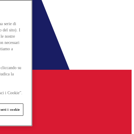
a serie di
 del sito). I
le nostre
on necessari
itiamo a
 cliccando su
iudica la
sci i Cookie”.
utti i cookie