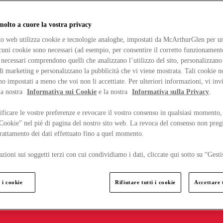
lto a cuore la vostra privacy
ito web utilizza cookie e tecnologie analoghe, impostati da McArthurGlen per un
lcuni cookie sono necessari (ad esempio, per consentire il corretto funzionamento
necessari comprendono quelli che analizzano l’utilizzo del sito, personalizzano 
 marketing e personalizzano la pubblicità che vi viene mostrata. Tali cookie n
o impostati a meno che voi non li accettiate. Per ulteriori informazioni, vi inv
la nostra
Informativa sui Cookie
e la nostra
Informativa sulla Privacy
.
ficare le vostre preferenze e revocare il vostro consenso in qualsiasi momento,
 Cookie” nel piè di pagina del nostro sito web. La revoca del consenso non preg
 trattamento dei dati effettuato fino a quel momento.
zioni sui soggetti terzi con cui condividiamo i dati, cliccate qui sotto su “Gesti
 i cookie
Rifiutare tutti i cookie
Accettare t