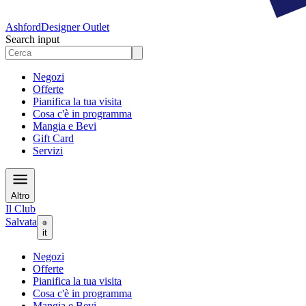
Ashford
Designer Outlet
Search input
Negozi
Offerte
Pianifica la tua visita
Cosa c'è in programma
Mangia e Bevi
Gift Card
Servizi
Altro
Il Club
Salvata
it
Negozi
Offerte
Pianifica la tua visita
Cosa c'è in programma
Mangia e Bevi