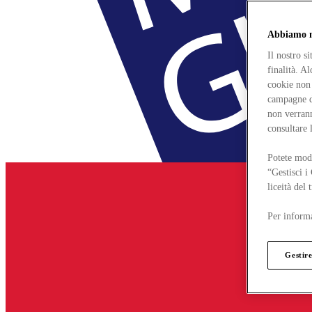
Abbiamo mo
Il nostro s
finalità. A
cookie non 
campagne di
non verrann
consultare 
Potete modi
“Gestisci i
liceità del
Per informa
Gestire