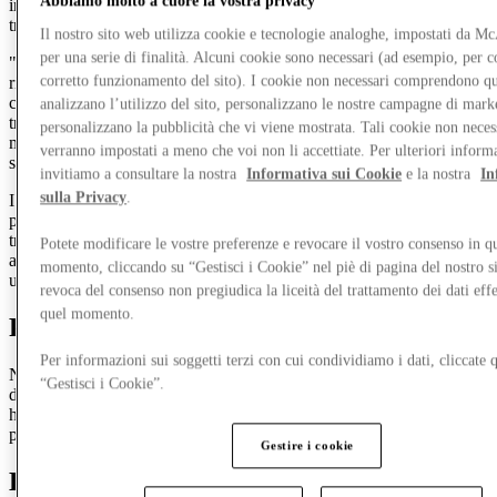
Abbiamo molto a cuore la vostra privacy
inclusa la raccolta, l'uso, la condivisione, l'archiviazione e la
trasmissione; e
Il nostro sito web utilizza cookie e tecnologie analoghe, impostati da 
per una serie di finalità. Alcuni cookie sono necessari (ad esempio, per co
"
categorie particolari di dati personali
" sono i dati personali che
corretto funzionamento del sito). I cookie non necessari comprendono qu
rivelano l'origine razziale o etnica, le opinioni politiche, le
convinzioni religiose o filosofiche, o l'appartenenza sindacale, il
analizzano l’utilizzo del sito, personalizzano le nostre campagne di mark
trattamento di dati genetici, dati biometrici intesi a identificare in
personalizzano la pubblicità che vi viene mostrata. Tali cookie non neces
modo univoco l'utente, dati relativi alla salute o dati relativi alla vita
verranno impostati a meno che voi non li accettiate. Per ulteriori inform
sessuale o all'orientamento sessuale della persona.
invitiamo a consultare la nostra
Informativa sui Cookie
e la nostra
In
sulla Privacy
.
I riferimenti a "
tu
" o "
tuo
" nella presente Informativa sulla
privacy si riferiscono a individui i cui dati personali vengono da noi
trattati, compresi chiunque utilizzi il nostro sito web, le nostre app o
Potete modificare le vostre preferenze e revocare il vostro consenso in qu
altri servizi digitali, visiti i nostri Centri, si iscriva ai nostri servizi o
momento, cliccando su “Gestisci i Cookie” nel piè di pagina del nostro s
utilizzi il WiFi da noi fornito.
revoca del consenso non pregiudica la liceità del trattamento dei dati effe
quel momento.
Per bambini e genitori
Per informazioni sui soggetti terzi con cui condividiamo i dati, cliccate q
Non raccogliamo consapevolmente informazioni personali da minori
“Gestisci i Cookie”.
di 16 anni. Ti preghiamo di non fornirci informazioni personali se
hai meno di 16 anni e di non registrarti ad alcun servizio tecnologico
presso i nostri centri, incluso il WiFi.
Gestire i cookie
Le informazioni che raccogliamo