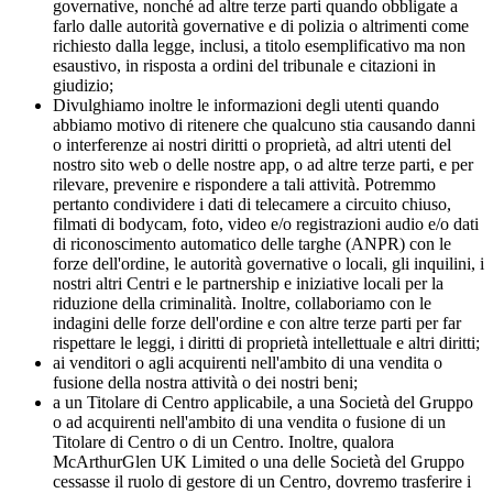
governative, nonché ad altre terze parti quando obbligate a
farlo dalle autorità governative e di polizia o altrimenti come
richiesto dalla legge, inclusi, a titolo esemplificativo ma non
esaustivo, in risposta a ordini del tribunale e citazioni in
giudizio;
Divulghiamo inoltre le informazioni degli utenti quando
abbiamo motivo di ritenere che qualcuno stia causando danni
o interferenze ai nostri diritti o proprietà, ad altri utenti del
nostro sito web o delle nostre app, o ad altre terze parti, e per
rilevare, prevenire e rispondere a tali attività. Potremmo
pertanto condividere i dati di telecamere a circuito chiuso,
filmati di bodycam, foto, video e/o registrazioni audio e/o dati
di riconoscimento automatico delle targhe (ANPR) con le
forze dell'ordine, le autorità governative o locali, gli inquilini, i
nostri altri Centri e le partnership e iniziative locali per la
riduzione della criminalità. Inoltre, collaboriamo con le
indagini delle forze dell'ordine e con altre terze parti per far
rispettare le leggi, i diritti di proprietà intellettuale e altri diritti;
ai venditori o agli acquirenti nell'ambito di una vendita o
fusione della nostra attività o dei nostri beni;
a un Titolare di Centro applicabile, a una Società del Gruppo
o ad acquirenti nell'ambito di una vendita o fusione di un
Titolare di Centro o di un Centro. Inoltre, qualora
McArthurGlen UK Limited o una delle Società del Gruppo
cessasse il ruolo di gestore di un Centro, dovremo trasferire i