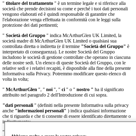
"
titolare del trattamento
" è un termine legale e si riferisce alla
società che prende decisioni su come e perché i tuoi dati personali
vengono elaborati ed è quindi responsabile di garantire che
l'elaborazione venga effettuata in conformità con le leggi sulla
protezione dei dati pertinenti;
"
Società del Gruppo
" indica McArthurGlen UK Limited, la
società madre di McArthurGlen UK Limited o qualsiasi sua
controllata diretta o indiretta (e il termine
"Società del Gruppo"
è
interpretato di conseguenza). Le nostre Società del Gruppo
includono le società di gestione controllate che operano in ciascuna
delle nostre sedi. Un elenco di queste Società del Gruppo, con le
relative sedi e i relativi recapiti, è disponibile alla fine della presente
Informativa sulla Privacy. Potremmo modificare questo elenco di
volta in volta;
"
McArthurGlen
", "
noi
", "
ci
" o "
nostro "
ha il significato
attribuito nel paragrafo 2 dell'Introduzione di cui sopra.
"dati personali
" (definiti nella presente Informativa sulla privacy
anche
"informazioni personali"
) indica qualsiasi informazione
che ti riguarda e che ti consente di essere identificato direttamente o
indirettamente;
"
processo
" significa qualsiasi attività relativa ai dati personali,