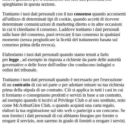
spieghiamo in questa sezione.
Trattiamo i tuoi dati personali con il tuo
consenso
quando acconsenti
all'utilizzo di determinati tipi di cookie, quando accetti di ricevere
determinate comunicazioni di marketing diretto o in altre occasioni
in cui ti chiediamo il consenso. Laddove trattiamo i dati personali
sulla base del consenso, puoi revocare il tuo consenso in qualsiasi
momento (senza pregiudicare la liceità del trattamento basata sul
consenso prima della revoca).
Elaboriamo i tuoi dati personali quando siamo tenuti a farlo
per
legge
, ad esempio in risposta a richieste da parte delle autorità
governative o delle forze dell'ordine che conducono indagini o
ordini del tribunale.
Trattiamo i tuoi dati personali quando è necessario per l'esecuzione
di un
contratto
di cui sei parte o per adottare misure su tua richiesta
prima della stipula di un contratto. Ciò si applica in tutti i casi in cui
ti forniamo o consegniamo prodotti e servizi in base a un contratto,
ad esempio quando ti iscrivi al Privilege Club o al suo sostituto, noto
come McArthurGlen Club, o quando acquisti una carta regalo,
elabori la tua registrazione sul sito web o partecipi a un concorso. Se
non fornisci i dati personali di cui abbiamo bisogno per fornire o
erogare il servizio, non saremo in grado di fornirti o erogare i servizi.