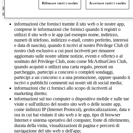
Rifiutare tutti i cookie
Accettare tutti i cookie
Raccogliamo, riceviamo, archiviamo ed elaboriamo le seguenti
informazioni su di te:
informazioni che fornisci tramite il sito web o le nostre app,
comprese le informazioni che fornisci quando ti registri o
utilizzi il sito web o le app (ad esempio nome, indirizzo,
numeri di telefono, indirizzo e-mail, centro preferito, interessi
e data di nascita), quando ti iscrivi al nostro Privilege Club (il
nostro club esclusivo a cui puoi iscriverti per rimanere
aggiornato sulle nostre ultime notizie, eventi e offerte) o al
sostituto del Privilege Club, noto come McArthurGlen Club,
quando acquisti o utilizzi una carta regalo, prenoti un
parcheggio, partecipi a concorsi o completi sondaggi,
partecipi a un concorso o a una promozione, oppure quando ti
iscrivi o pubblichi commenti sui nostri siti di social media;
informazioni che ci fornisci allo scopo di iscriverti al
marketing diretto;
informazioni sul tuo computer o dispositivo mobile e sulle tue
visite e sull'utilizzo del nostro sito web o delle nostre app,
come indirizzi IP (Internet Protocol), geolocalizzazione, data e
ora in cui hai visitato il sito web o le app, tipo di browser
Internet e sistema operativo del computer, fonte di riferimento,
durata della visita, visualizzazioni di pagina e percorsi di
navigazione del sito web o dell'app;