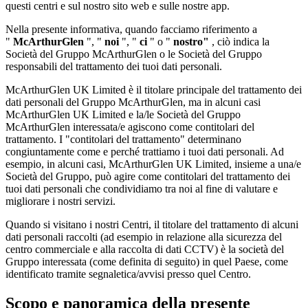
questi centri e sul nostro sito web e sulle nostre app.
Nella presente informativa, quando facciamo riferimento a
"
McArthurGlen
", "
noi
", "
ci
" o "
nostro"
, ciò indica la
Società del Gruppo McArthurGlen o le Società del Gruppo
responsabili del trattamento dei tuoi dati personali.
McArthurGlen UK Limited è il titolare principale del trattamento dei
dati personali del Gruppo McArthurGlen, ma in alcuni casi
McArthurGlen UK Limited e la/le Società del Gruppo
McArthurGlen interessata/e agiscono come contitolari del
trattamento. I "contitolari del trattamento" determinano
congiuntamente come e perché trattiamo i tuoi dati personali. Ad
esempio, in alcuni casi, McArthurGlen UK Limited, insieme a una/e
Società del Gruppo, può agire come contitolari del trattamento dei
tuoi dati personali che condividiamo tra noi al fine di valutare e
migliorare i nostri servizi.
Quando si visitano i nostri Centri, il titolare del trattamento di alcuni
dati personali raccolti (ad esempio in relazione alla sicurezza del
centro commerciale e alla raccolta di dati CCTV) è la società del
Gruppo interessata (come definita di seguito) in quel Paese, come
identificato tramite segnaletica/avvisi presso quel Centro.
Scopo e panoramica della presente