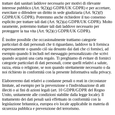
trattare dati sanitari laddove necessario per motivi di rilevante
interesse pubblico (Art. 9(2)(g) GDPR/UK GDPR) e per accertare,
esercitare o difendere un diritto in sede giudiziaria (Art. 9(2)(f)
GDPR/UK GDPR). Potremmo anche richiedere il tuo consenso
esplicito per trattare tali dati (Art. 9(2)(a) GDPR/UK GDPR). Molto
raramente, potremmo trattare tali dati laddove necessario per
proteggere la tua vita (Art. 9(2)(c) GDPR/UK GDPR).
È inoltre possibile che occasionalmente trattiamo categorie
particolari di dati personali che ti riguardano, laddove tu li fornisca
espressamente o quando ciò sia desunto dai dati che ci fornisci, ad
esempio quando li includi nel messaggio personalizzato che scrivi
quando acquisti una carta regalo. Ti preghiamo di evitare di fornirci
categorie particolari di dati personali, come quelli relativi a salute,
razza, etnia o religione, se non quando strettamente necessario o da
noi richiesto in conformità con la presente Informativa sulla privacy.
Elaboreremo dati relativi a condanne penali o reati in circostanze
limitate, ad esempio per la prevenzione o l'individuazione di atti
illeciti o ai fini di azioni legali (art. 10 GDPR/GDPR del Regno
Unito, unitamente alle condizioni stabilite dalla legge locale). Il
trattamento dei dati penali sarà effettuato in conformità con la
legislazione britannica, europea e/o locale applicabile in materia di
sicurezza pubblica e prevenzione del terrorismo.