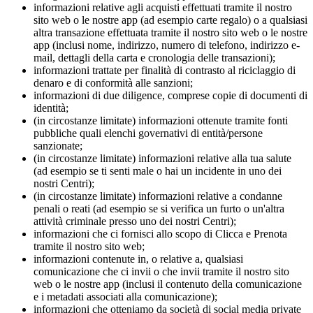
informazioni relative agli acquisti effettuati tramite il nostro
sito web o le nostre app (ad esempio carte regalo) o a qualsiasi
altra transazione effettuata tramite il nostro sito web o le nostre
app (inclusi nome, indirizzo, numero di telefono, indirizzo e-
mail, dettagli della carta e cronologia delle transazioni);
informazioni trattate per finalità di contrasto al riciclaggio di
denaro e di conformità alle sanzioni;
informazioni di due diligence, comprese copie di documenti di
identità;
(in circostanze limitate) informazioni ottenute tramite fonti
pubbliche quali elenchi governativi di entità/persone
sanzionate;
(in circostanze limitate) informazioni relative alla tua salute
(ad esempio se ti senti male o hai un incidente in uno dei
nostri Centri);
(in circostanze limitate) informazioni relative a condanne
penali o reati (ad esempio se si verifica un furto o un'altra
attività criminale presso uno dei nostri Centri);
informazioni che ci fornisci allo scopo di Clicca e Prenota
tramite il nostro sito web;
informazioni contenute in, o relative a, qualsiasi
comunicazione che ci invii o che invii tramite il nostro sito
web o le nostre app (inclusi il contenuto della comunicazione
e i metadati associati alla comunicazione);
informazioni che otteniamo da società di social media private