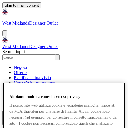
Skip to main content
West Midlands
Designer Outlet
West Midlands
Designer Outlet
Search input
Negozi
Offerte
Pianifica la tua visita
Cosa c'è in programma
Mangia e Bevi
Gift Card
Abbiamo molto a cuore la vostra privacy
Servizi
Com'è andata la tua giornata?
Il nostro sito web utilizza cookie e tecnologie analoghe, impostati
da McArthurGlen per una serie di finalità. Alcuni cookie sono
necessari (ad esempio, per consentire il corretto funzionamento del
Altro
sito). I cookie non necessari comprendono quelli che analizzano
Il Club