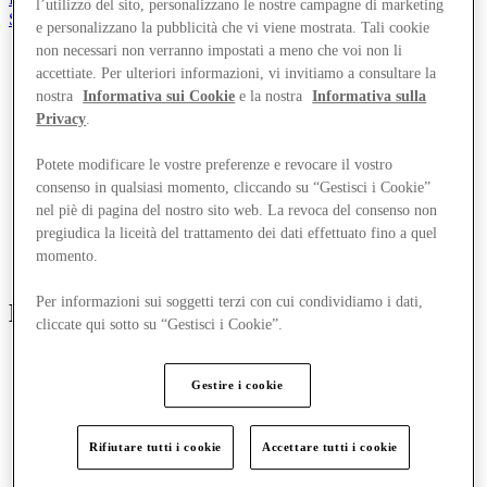
l’utilizzo del sito, personalizzano le nostre campagne di marketing
Salvata
e personalizzano la pubblicità che vi viene mostrata. Tali cookie
it
non necessari non verranno impostati a meno che voi non li
Negozi
accettiate. Per ulteriori informazioni, vi invitiamo a consultare la
Offerte
nostra
Informativa sui Cookie
e la nostra
Informativa sulla
Pianifica la tua visita
Privacy
.
Cosa c'è in programma
Mangia e Bevi
Potete modificare le vostre preferenze e revocare il vostro
Gift Card
consenso in qualsiasi momento, cliccando su “Gestisci i Cookie”
Servizi
Com'è andata la tua giornata?
nel piè di pagina del nostro sito web. La revoca del consenso non
pregiudica la liceità del trattamento dei dati effettuato fino a quel
momento.
Altro
Per informazioni sui soggetti terzi con cui condividiamo i dati,
No results found
cliccate qui sotto su “Gestisci i Cookie”.
Gestire i cookie
Rifiutare tutti i cookie
Accettare tutti i cookie