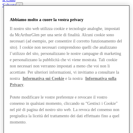
Salvata
it
Abbiamo molto a cuore la vostra privacy
Negozi
Offerte
Il nostro sito web utilizza cookie e tecnologie analoghe, impostati
Pianifica la tua visita
da McArthurGlen per una serie di finalità. Alcuni cookie sono
Cosa c'è in programma
necessari (ad esempio, per consentire il corretto funzionamento del
Mangia e Bevi
Gift Card
sito). I cookie non necessari comprendono quelli che analizzano
Servizi
l’utilizzo del sito, personalizzano le nostre campagne di marketing
Com'è andata la tua giornata?
e personalizzano la pubblicità che vi viene mostrata. Tali cookie
non necessari non verranno impostati a meno che voi non li
accettiate. Per ulteriori informazioni, vi invitiamo a consultare la
Altro
nostra
Informativa sui Cookie
e la nostra
Informativa sulla
Privacy
.
Potete modificare le vostre preferenze e revocare il vostro
consenso in qualsiasi momento, cliccando su “Gestisci i Cookie”
nel piè di pagina del nostro sito web. La revoca del consenso non
pregiudica la liceità del trattamento dei dati effettuato fino a quel
momento.