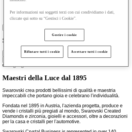
Per informazioni sui soggetti terzi con cui condividiamo i dati,
cliccate qui sotto su “Gestisci i Cookie”.
Gestire i cookie
Swarovski
Rifiutare tutti i cookie
Accettare tutti i cookie
Chiuso
Contatta la boutique
Orologi e gioielli
Maestri della Luce dal 1895
Swarovski crea prodotti bellissimi di qualità e maestria
impeccabili che portano gioia e celebrano l'individualità.
Fondata nel 1895 in Austria, l'azienda progetta, produce e
vende i cristalli più pregiati al mondo, Swarovski Created
Diamonds e zirconia, gioielli e accessori, oltre a decorazioni
per la casa e cristalli per l'automotive.
Swarovski Crystal Business is represented in over 140