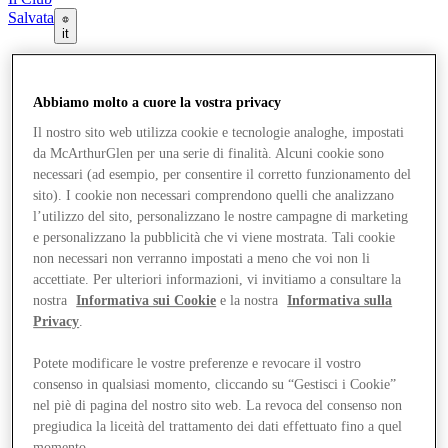
Salvata
it
Negozi
Offerte
Abbiamo molto a cuore la vostra privacy
Pianifica la tua visita
Cosa c'è in programma
Il nostro sito web utilizza cookie e tecnologie analoghe, impostati
Mangia e Bevi
da McArthurGlen per una serie di finalità. Alcuni cookie sono
Gift Card
necessari (ad esempio, per consentire il corretto funzionamento del
Servizi
Com'è andata la tua giornata?
sito). I cookie non necessari comprendono quelli che analizzano
l’utilizzo del sito, personalizzano le nostre campagne di marketing
e personalizzano la pubblicità che vi viene mostrata. Tali cookie
Altro
non necessari non verranno impostati a meno che voi non li
accettiate. Per ulteriori informazioni, vi invitiamo a consultare la
nostra
Informativa sui Cookie
e la nostra
Informativa sulla
Privacy
.
Potete modificare le vostre preferenze e revocare il vostro
consenso in qualsiasi momento, cliccando su “Gestisci i Cookie”
nel piè di pagina del nostro sito web. La revoca del consenso non
pregiudica la liceità del trattamento dei dati effettuato fino a quel
momento.