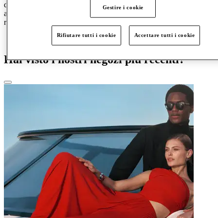
day out to
McArthurGlen West Midlands
is sure to be as smooth
Gestire i cookie
as it is enjoyable. So plan your visit today to make this Easter one to
remember.
Rifiutare tutti i cookie
Accettare tutti i cookie
Plan your visit
Hai visto i nostri negozi più recenti?