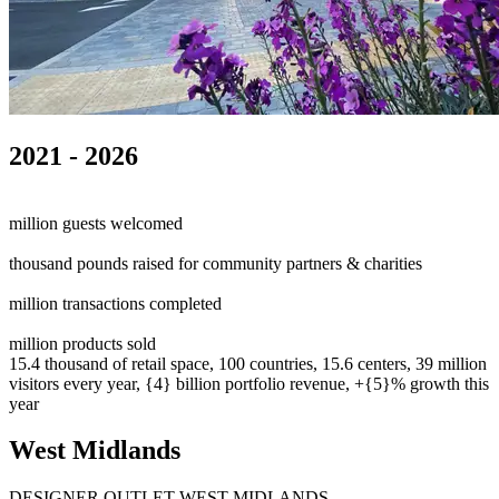
2021 - 2026
0
0
1
0
0
1
2
3
4
5
.
0
0
1
2
3
4
million guests welcomed
0
0
1
0
0
1
2
3
4
5
6
7
8
9
0
0
0
1
2
3
4
5
6
7
8
9
0
thousand pounds raised for community partners & charities
0
0
1
0
0
1
2
3
4
5
.
0
0
1
2
3
4
5
6
million transactions completed
0
0
1
2
3
0
0
1
2
3
4
5
6
7
8
9
million products sold
15.4 thousand of retail space, 100 countries, 15.6 centers, 39 million
visitors every year, {4} billion portfolio revenue, +{5}% growth this
year
West Midlands
DESIGNER OUTLET WEST MIDLANDS