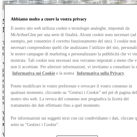
Abbiamo molto a cuore la vostra privacy
5 Years of Style, Savings & So Much
More
Il nostro sito web utilizza cookie e tecnologie analoghe, impostati da
McArthurGlen per una serie di finalità. Alcuni cookie sono necessari (ad
esempio, per consentire il corretto funzionamento del sito). I cookie non
This year marks our 5 Year Anniversary, and there’s never been a
better time to discover everything McArthurGlen West Midlands has
necessari comprendono quelli che analizzano l’utilizzo del sito, personal
to offer!
le nostre campagne di marketing e personalizzano la pubblicità che vi vi
mostrata. Tali cookie non necessari non verranno impostati a meno che v
You’ll find everything you need for a day out well spent – from
non li accettiate. Per ulteriori informazioni, vi invitiamo a consultare la 
playful family moments to effortless style, with designer brands for
Informativa sui Cookie
e la nostra
Informativa sulla Privacy
.
less and
savings of up to 60% off
. Discover the latest arrivals,
refresh your wardrobe and explore fashion, accessories and little
luxuries from the brands you love. With new and exciting arrivals,
Potete modificare le vostre preferenze e revocare il vostro consenso in
including
Belstaff
,
Polo Ralph Lauren
and
French Connection
,
qualsiasi momento, cliccando su “Gestisci i Cookie” nel piè di pagina del
plus an exclusive Pop-Up experience, it’s your go-to destination for
nostro sito web. La revoca del consenso non pregiudica la liceità del
style and savings.
trattamento dei dati effettuato fino a quel momento.
Why not make a day of it? Enjoy a relaxed coffee break at 200
Degrees or sit down for a delicious meal at one of our
10 cafés and
Per informazioni sui soggetti terzi con cui condividiamo i dati, cliccate q
restaurants.
sotto su “Gestisci i Cookie”.
With complimentary
Wi-Fi
,
free parking
and
EV charging
, your