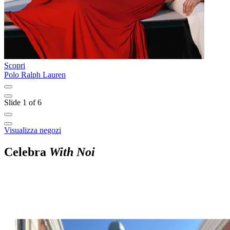
Scopri
S
Polo Ralph Lauren
F
Slide 1 of 6
Visualizza negozi
Celebra
With Noi