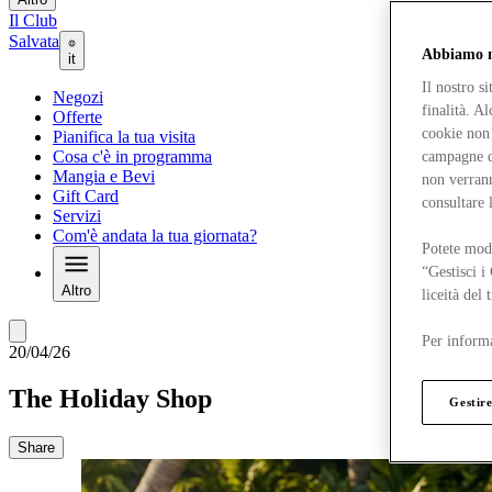
Il Club
Salvata
Abbiamo mo
it
Il nostro s
Negozi
finalità. A
Offerte
cookie non 
Pianifica la tua visita
Cosa c'è in programma
campagne di
Mangia e Bevi
non verrann
Gift Card
consultare 
Servizi
Com'è andata la tua giornata?
Potete modi
“Gestisci i
Altro
liceità del
Per informa
20/04/26
The Holiday Shop
Gestire
Share