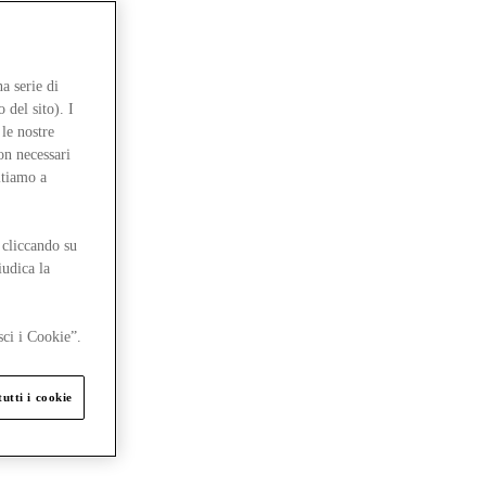
a serie di
 del sito). I
le nostre
on necessari
itiamo a
 cliccando su
iudica la
sci i Cookie”.
utti i cookie