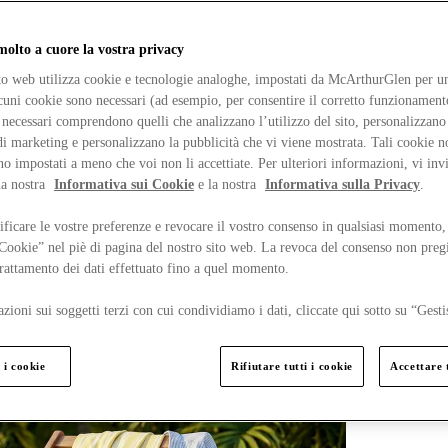
lto a cuore la vostra privacy
ito web utilizza cookie e tecnologie analoghe, impostati da McArthurGlen per un
lcuni cookie sono necessari (ad esempio, per consentire il corretto funzionamento
necessari comprendono quelli che analizzano l’utilizzo del sito, personalizzano 
 marketing e personalizzano la pubblicità che vi viene mostrata. Tali cookie n
o impostati a meno che voi non li accettiate. Per ulteriori informazioni, vi inv
la nostra
Informativa sui Cookie
e la nostra
Informativa sulla Privacy
.
ficare le vostre preferenze e revocare il vostro consenso in qualsiasi momento,
 Cookie” nel piè di pagina del nostro sito web. La revoca del consenso non preg
 trattamento dei dati effettuato fino a quel momento.
zioni sui soggetti terzi con cui condividiamo i dati, cliccate qui sotto su “Gesti
 i cookie
Rifiutare tutti i cookie
Accettare t