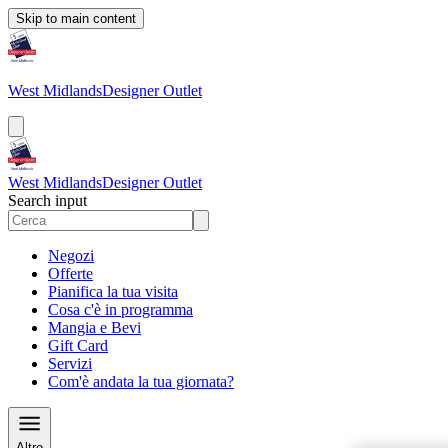
Skip to main content
West Midlands
Designer Outlet
West Midlands
Designer Outlet
Search input
Negozi
Offerte
Pianifica la tua visita
Cosa c'è in programma
Mangia e Bevi
Gift Card
Servizi
Com'è andata la tua giornata?
Altro