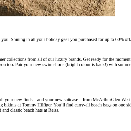
e you. Shining in all your holiday gear you purchased for up to 60% of
er collections from all of our luxury brands. Get ready for the moment
ou too. Pair your new swim shorts (bright colour is back!) with summe
 all your new finds – and your new suitcase – from McArthurGlen West 
bikinis at Tommy Hilfiger. You’ll find carry-all beach bags on one sid
 and classic beach hats at Reiss.