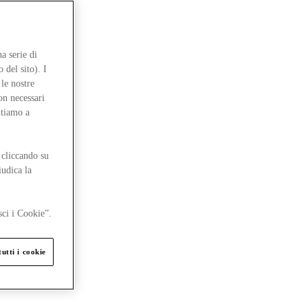
a serie di
 del sito). I
le nostre
on necessari
itiamo a
 cliccando su
iudica la
sci i Cookie”.
utti i cookie