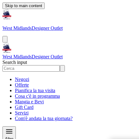
Skip to main content
West Midlands
Designer Outlet
West Midlands
Designer Outlet
Search input
Negozi
Offerte
Pianifica la tua visita
Cosa c'è in programma
Mangia e Bevi
Gift Card
Servizi
Com'è andata la tua giornata?
Altro