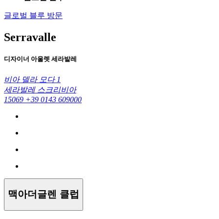
글로벌 블루 방문
Serravalle
디자이너 아울렛 세라발레
비아 델라 모다 1
세라발레 스크리비아
15069
+39 0143 609000
맥아더글렌 클럽