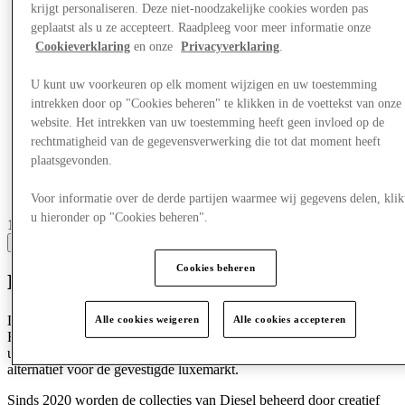
krijgt personaliseren. Deze niet-noodzakelijke cookies worden pas
geplaatst als u ze accepteert. Raadpleeg voor meer informatie onze
Cookieverklaring
en onze
Privacyverklaring
.
U kunt uw voorkeuren op elk moment wijzigen en uw toestemming
intrekken door op "Cookies beheren" te klikken in de voettekst van onze
website. Het intrekken van uw toestemming heeft geen invloed op de
rechtmatigheid van de gegevensverwerking die tot dat moment heeft
plaatsgevonden.
Voor informatie over de derde partijen waarmee wij gegevens delen, klik
u hieronder op "Cookies beheren".
11 centres with stores
View
Cookies beheren
Dat is diesel
Diesel is een innovatief internationaal lifestylebedrijf, opgericht door
Alle cookies weigeren
Alle cookies accepteren
Renzo Rosso in 1978. Geworteld in denim-beheersing en
uitgegroeid tot een leider in premium mode, is Diesel nu een echt
alternatief voor de gevestigde luxemarkt.
Sinds 2020 worden de collecties van Diesel beheerd door creatief