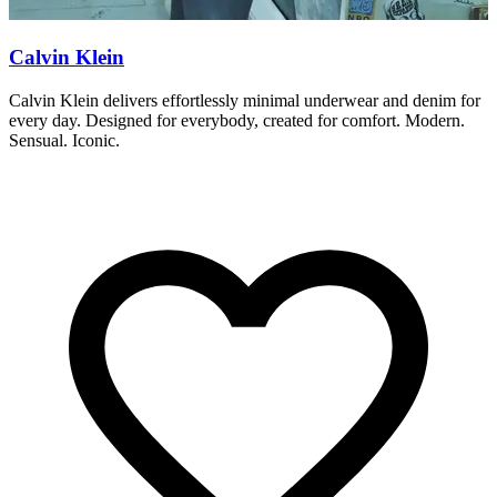
Calvin Klein
D
Calvin Klein delivers effortlessly minimal underwear and denim for
D
every day. Designed for everybody, created for comfort. Modern.
R
Sensual. Iconic.
b
t