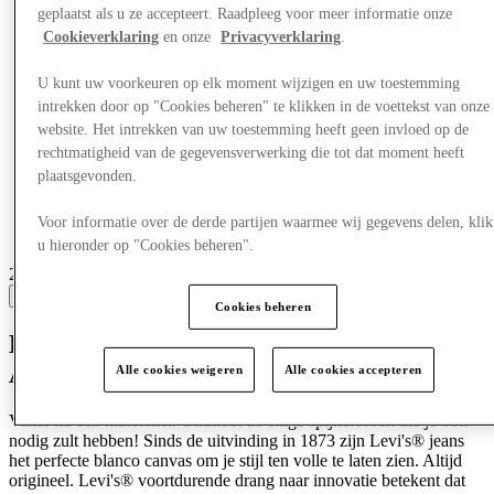
geplaatst als u ze accepteert. Raadpleeg voor meer informatie onze
Cookieverklaring
en onze
Privacyverklaring
.
U kunt uw voorkeuren op elk moment wijzigen en uw toestemming
intrekken door op "Cookies beheren" te klikken in de voettekst van onze
website. Het intrekken van uw toestemming heeft geen invloed op de
rechtmatigheid van de gegevensverwerking die tot dat moment heeft
plaatsgevonden.
Voor informatie over de derde partijen waarmee wij gegevens delen, klik
u hieronder op "Cookies beheren".
20 centres with stores
View
Cookies beheren
Het merk Levi's® staat voor klassieke
Amerikaanse stijl en moeiteloze coolness.
Alle cookies weigeren
Alle cookies accepteren
Vanaf nu een klassieker. Ontmoet de enige spijkerbroek die je ooit
nodig zult hebben! Sinds de uitvinding in 1873 zijn Levi's® jeans
het perfecte blanco canvas om je stijl ten volle te laten zien. Altijd
origineel. Levi's® voortdurende drang naar innovatie betekent dat