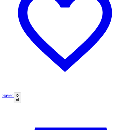
Saved
nl