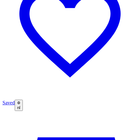
Saved
nl