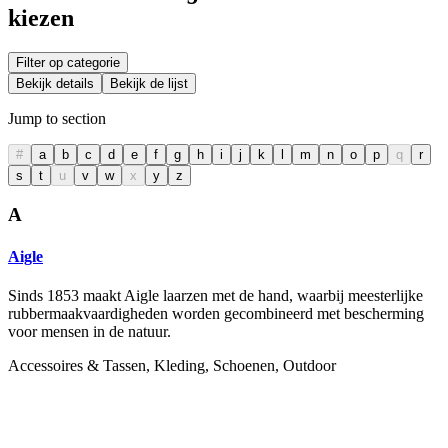
kiezen
Filter op categorie
Bekijk details
Bekijk de lijst
Jump to section
#
a
b
c
d
e
f
g
h
i
j
k
l
m
n
o
p
q
r
s
t
u
v
w
x
y
z
A
Aigle
Sinds 1853 maakt Aigle laarzen met de hand, waarbij meesterlijke
rubbermaakvaardigheden worden gecombineerd met bescherming
voor mensen in de natuur.
Accessoires & Tassen, Kleding, Schoenen, Outdoor