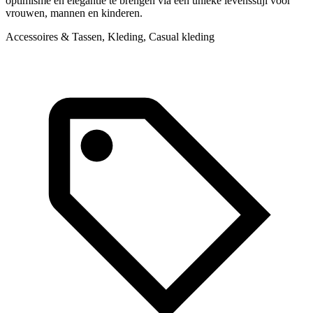
optimisme en elegantie te brengen via een unieke levensstijl voor
e
vrouwen, mannen en kinderen.
A
Accessoires & Tassen, Kleding, Casual kleding