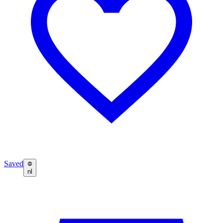
Saved
nl