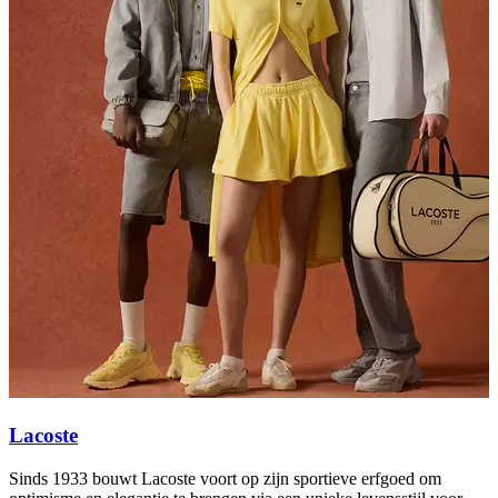
Lacoste
Sinds 1933 bouwt Lacoste voort op zijn sportieve erfgoed om
O