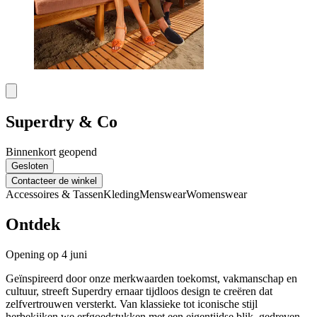
Superdry & Co
Binnenkort geopend
Gesloten
Contacteer de winkel
Accessoires & Tassen
Kleding
Menswear
Womenswear
Ontdek
Opening op 4 juni
Geïnspireerd door onze merkwaarden toekomst, vakmanschap en
cultuur, streeft Superdry ernaar tijdloos design te creëren dat
zelfvertrouwen versterkt. Van klassieke tot iconische stijl
herbekijken we erfgoedstukken met een eigentijdse blik, gedreven