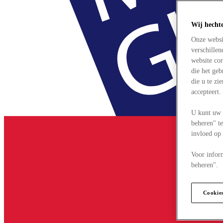
Wij hecht
Onze websi
verschille
website cor
die het ge
die u te zi
accepteert
U kunt uw 
beheren" te
invloed op
Voor infor
beheren".
Cookie