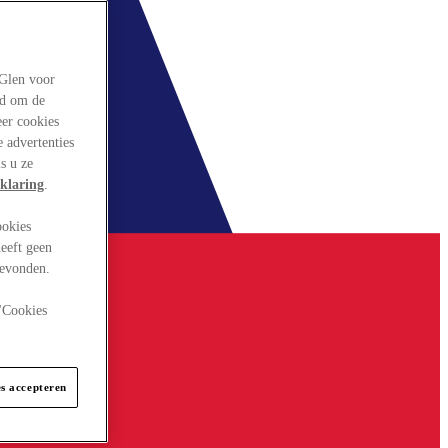
rGlen voor
ld om de
eer cookies
 advertenties
s u ze
klaring
.
ookies
eeft geen
gevonden.
 "Cookies
es accepteren