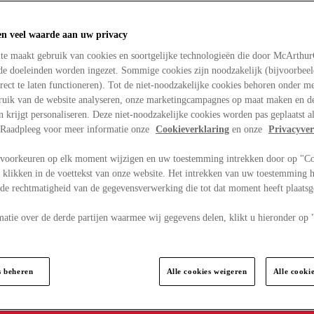
en veel waarde aan uw privacy
te maakt gebruik van cookies en soortgelijke technologieën die door McArthu
nde doeleinden worden ingezet. Sommige cookies zijn noodzakelijk (bijvoorbee
rect te laten functioneren). Tot de niet-noodzakelijke cookies behoren onder m
bruik van de website analyseren, onze marketingcampagnes op maat maken en de
en krijgt personaliseren. Deze niet-noodzakelijke cookies worden pas geplaatst al
. Raadpleeg voor meer informatie onze
Cookieverklaring
en onze
Privacyver
voorkeuren op elk moment wijzigen en uw toestemming intrekken door op "C
 klikken in de voettekst van onze website. Het intrekken van uw toestemming h
 de rechtmatigheid van de gegevensverwerking die tot dat moment heeft plaats
matie over de derde partijen waarmee wij gegevens delen, klikt u hieronder op
s beheren
Alle cookies weigeren
Alle cooki