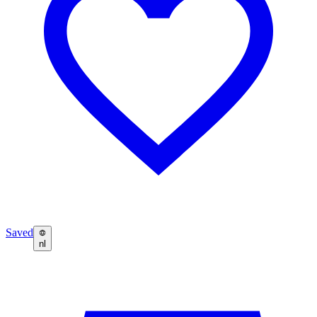
Saved
nl