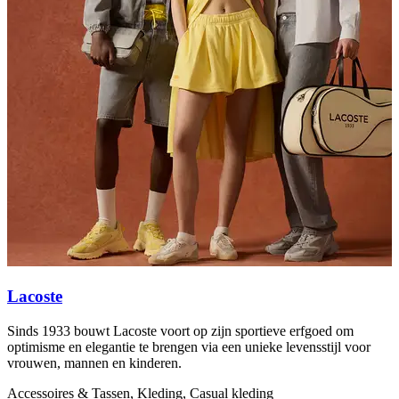
Lacoste
Sinds 1933 bouwt Lacoste voort op zijn sportieve erfgoed om
L
optimisme en elegantie te brengen via een unieke levensstijl voor
v
vrouwen, mannen en kinderen.
S
Accessoires & Tassen, Kleding, Casual kleding