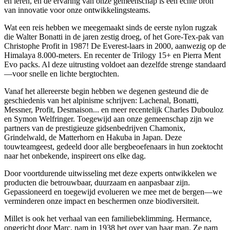
en leren, en de ervaring van onze gemeenschap is een echte bron
van innovatie voor onze ontwikkelingsteams.
Wat een reis hebben we meegemaakt sinds de eerste nylon rugzak
die Walter Bonatti in de jaren zestig droeg, of het Gore-Tex-pak van
Christophe Profit in 1987! De Everest-laars in 2000, aanwezig op de
Himalaya 8.000-meters. En recenter de Trilogy 15+ en Pierra Ment
Evo packs. Al deze uitrusting voldoet aan dezelfde strenge standaard
—voor snelle en lichte bergtochten.
Vanaf het allereerste begin hebben we degenen gesteund die de
geschiedenis van het alpinisme schrijven: Lachenal, Bonatti,
Messner, Profit, Desmaison... en meer recentelijk Charles Dubouloz
en Symon Welfringer. Toegewijd aan onze gemeenschap zijn we
partners van de prestigieuze gidsenbedrijven Chamonix,
Grindelwald, de Matterhorn en Hakuba in Japan. Deze
touwteamgeest, gedeeld door alle bergbeoefenaars in hun zoektocht
naar het onbekende, inspireert ons elke dag.
Door voortdurende uitwisseling met deze experts ontwikkelen we
producten die betrouwbaar, duurzaam en aanpasbaar zijn.
Gepassioneerd en toegewijd evolueren we mee met de bergen—we
verminderen onze impact en beschermen onze biodiversiteit.
Millet is ook het verhaal van een familiebeklimming. Hermance,
opgericht door Marc, nam in 1938 het over van haar man. Ze nam