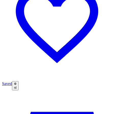
Saved
nl