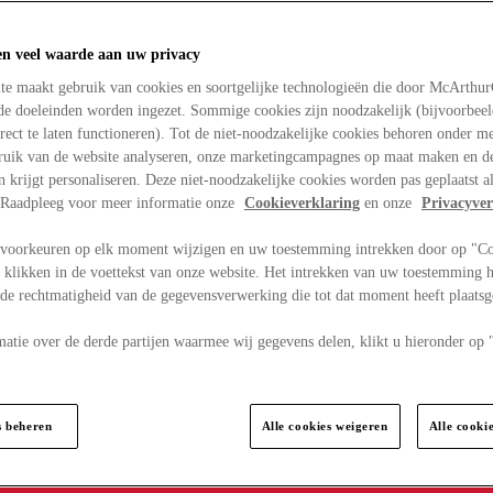
en veel waarde aan uw privacy
te maakt gebruik van cookies en soortgelijke technologieën die door McArthu
nde doeleinden worden ingezet. Sommige cookies zijn noodzakelijk (bijvoorbee
rect te laten functioneren). Tot de niet-noodzakelijke cookies behoren onder m
bruik van de website analyseren, onze marketingcampagnes op maat maken en de
en krijgt personaliseren. Deze niet-noodzakelijke cookies worden pas geplaatst al
. Raadpleeg voor meer informatie onze
Cookieverklaring
en onze
Privacyver
voorkeuren op elk moment wijzigen en uw toestemming intrekken door op "C
 klikken in de voettekst van onze website. Het intrekken van uw toestemming h
 de rechtmatigheid van de gegevensverwerking die tot dat moment heeft plaats
matie over de derde partijen waarmee wij gegevens delen, klikt u hieronder op
s beheren
Alle cookies weigeren
Alle cooki