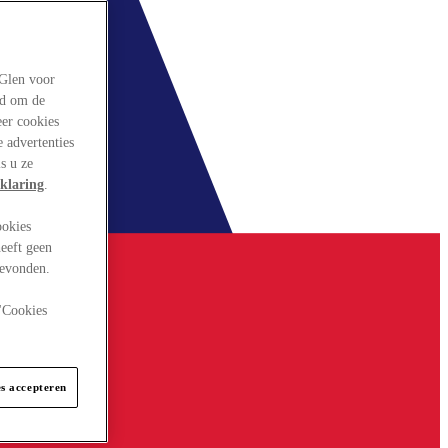
rGlen voor
ld om de
eer cookies
 advertenties
s u ze
klaring
.
ookies
eeft geen
gevonden.
 "Cookies
es accepteren