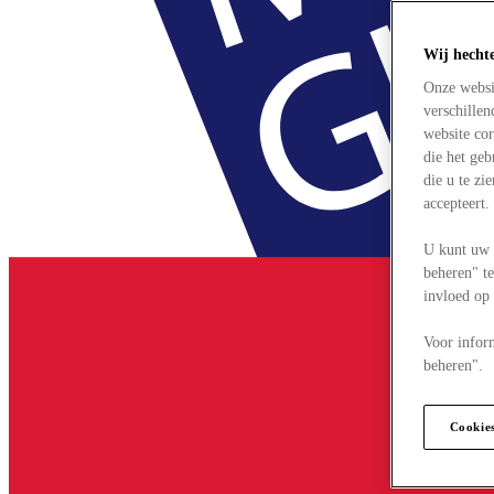
Wij hecht
Onze websi
verschille
website cor
die het ge
die u te zi
accepteert
U kunt uw 
beheren" te
invloed op
Voor infor
beheren".
Cookie