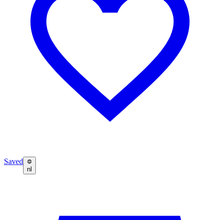
Saved
nl