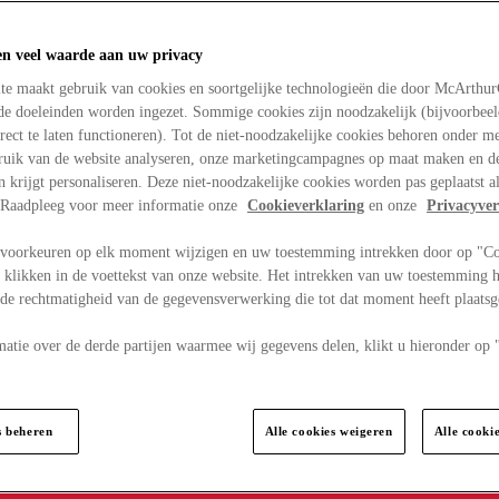
en veel waarde aan uw privacy
te maakt gebruik van cookies en soortgelijke technologieën die door McArthu
nde doeleinden worden ingezet. Sommige cookies zijn noodzakelijk (bijvoorbee
rect te laten functioneren). Tot de niet-noodzakelijke cookies behoren onder m
bruik van de website analyseren, onze marketingcampagnes op maat maken en de
en krijgt personaliseren. Deze niet-noodzakelijke cookies worden pas geplaatst al
. Raadpleeg voor meer informatie onze
Cookieverklaring
en onze
Privacyver
voorkeuren op elk moment wijzigen en uw toestemming intrekken door op "C
 klikken in de voettekst van onze website. Het intrekken van uw toestemming h
 de rechtmatigheid van de gegevensverwerking die tot dat moment heeft plaats
matie over de derde partijen waarmee wij gegevens delen, klikt u hieronder op
s beheren
Alle cookies weigeren
Alle cooki