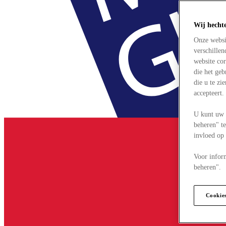
Wij hecht
Onze websi
verschille
website cor
die het ge
die u te zi
accepteert
U kunt uw 
beheren" te
invloed op
Voor infor
beheren".
Cookie