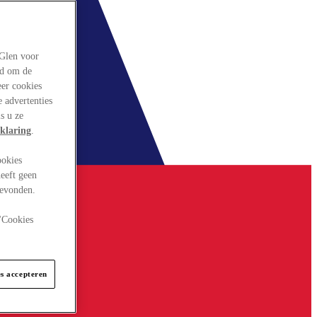
rGlen voor
ld om de
eer cookies
 advertenties
s u ze
klaring
.
ookies
eeft geen
gevonden.
 "Cookies
es accepteren