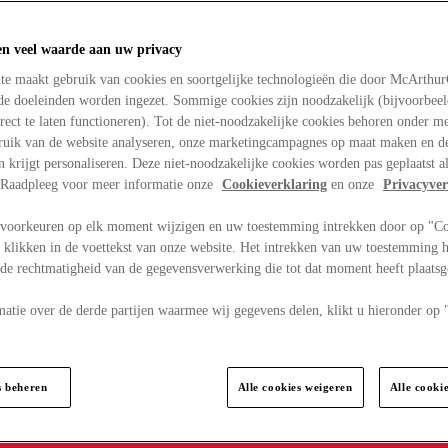
en veel waarde aan uw privacy
te maakt gebruik van cookies en soortgelijke technologieën die door McArthu
nde doeleinden worden ingezet. Sommige cookies zijn noodzakelijk (bijvoorbee
rect te laten functioneren). Tot de niet-noodzakelijke cookies behoren onder m
bruik van de website analyseren, onze marketingcampagnes op maat maken en de
en krijgt personaliseren. Deze niet-noodzakelijke cookies worden pas geplaatst al
. Raadpleeg voor meer informatie onze
Cookieverklaring
en onze
Privacyver
voorkeuren op elk moment wijzigen en uw toestemming intrekken door op "C
 klikken in de voettekst van onze website. Het intrekken van uw toestemming h
 de rechtmatigheid van de gegevensverwerking die tot dat moment heeft plaats
matie over de derde partijen waarmee wij gegevens delen, klikt u hieronder op
s beheren
Alle cookies weigeren
Alle cooki