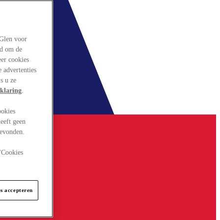
rGlen voor
ld om de
eer cookies
 advertenties
s u ze
klaring
.
ookies
eeft geen
gevonden.
 "Cookies
es accepteren