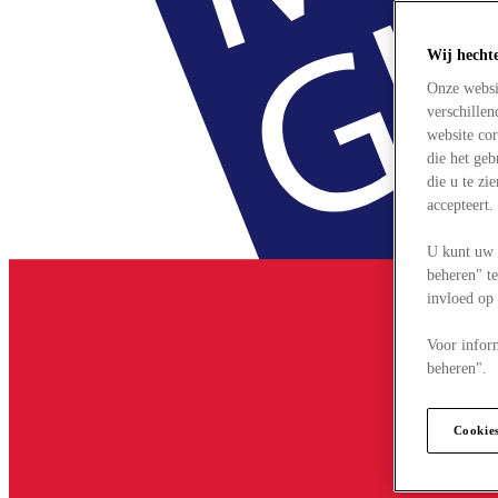
Wij hecht
Onze websi
verschille
website cor
die het ge
die u te zi
accepteert
U kunt uw 
beheren" te
invloed op
Voor infor
beheren".
Cookie