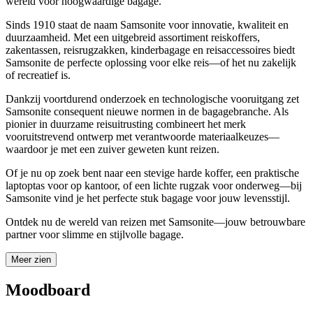
wereld voor
hoogwaardige bagage
.
Sinds 1910 staat de naam Samsonite voor innovatie, kwaliteit en
duurzaamheid. Met een uitgebreid assortiment
reiskoffers,
zakentassen, reisrugzakken, kinderbagage en reisaccessoires
biedt
Samsonite de perfecte oplossing voor elke reis—of het nu zakelijk
of recreatief is.
Dankzij voortdurend onderzoek en technologische vooruitgang zet
Samsonite consequent nieuwe normen in de bagagebranche. Als
pionier in
duurzame reisuitrusting
combineert het merk
vooruitstrevend ontwerp met verantwoorde materiaalkeuzes—
waardoor je met een zuiver geweten kunt reizen.
Of je nu op zoek bent naar een stevige
harde koffer
, een praktische
laptoptas
voor op kantoor, of een
lichte rugzak
voor onderweg—bij
Samsonite vind je het perfecte stuk bagage voor jouw levensstijl.
Ontdek nu de wereld van reizen met Samsonite—jouw betrouwbare
partner voor slimme en stijlvolle bagage.
Meer zien
Moodboard