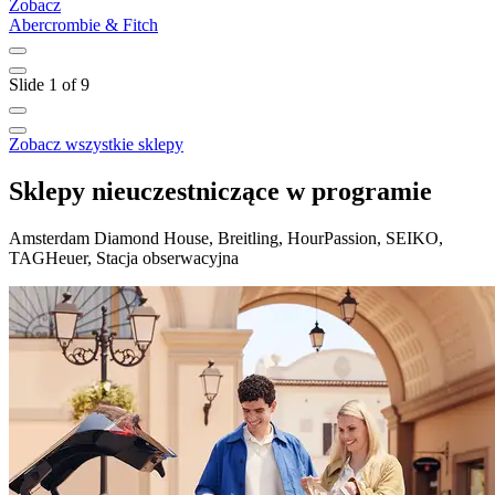
Zobacz
Z
Abercrombie & Fitch
B
Slide 1 of 9
Zobacz wszystkie sklepy
Sklepy nieuczestniczące w programie
Amsterdam Diamond House, Breitling, HourPassion, SEIKO,
TAGHeuer, Stacja obserwacyjna