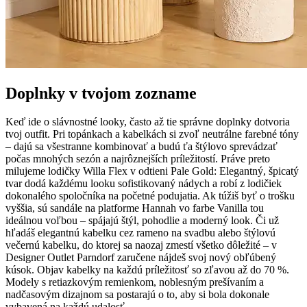
Doplnky v tvojom zozname
Keď ide o slávnostné looky, často až tie správne doplnky dotvoria
tvoj outfit. Pri topánkach a kabelkách si zvoľ neutrálne farebné tóny
– dajú sa všestranne kombinovať a budú ťa štýlovo sprevádzať
počas mnohých sezón a najrôznejších príležitostí. Práve preto
milujeme lodičky Willa Flex v odtieni Pale Gold: Elegantný, špicatý
tvar dodá každému looku sofistikovaný nádych a robí z lodičiek
dokonalého spoločníka na početné podujatia. Ak túžiš byť o trošku
vyššia, sú sandále na platforme Hannah vo farbe Vanilla tou
ideálnou voľbou – spájajú štýl, pohodlie a moderný look. Či už
hľadáš elegantnú kabelku cez rameno na svadbu alebo štýlovú
večernú kabelku, do ktorej sa naozaj zmestí všetko dôležité – v
Designer Outlet Parndorf zaručene nájdeš svoj nový obľúbený
kúsok. Objav kabelky na každú príležitosť so zľavou až do 70 %.
Modely s retiazkovým remienkom, noblesným prešívaním a
nadčasovým dizajnom sa postarajú o to, aby si bola dokonale
vybavená na každú udalosť.