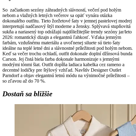
So začiatkom sezóny záhradných slávností, večerí pod holým
nebom a vlažných letných večerov sa opäť vynára otázka
dokonalého outfitu. Tieto žoržetové šaty v jemnej pastelovej modrej
interpretujú nadčasový štýl moderne a žensky. Splývavá stupňovitá
sukňa a nariasený top odrážajú najdôležitejšie trendy sezóny jar/leto
2026: romantický dizajn a elegantnú ľahkosť. Vďaka jemným
farbám, vzdušnému materiálu a uvoľnenej siluete sú tieto šaty
ideálne na teplé letné dni a slávnostné príležitosti pod holým nebom.
Keď sa večer trochu ochladí, outfit dokonale doplní džínsová bunda
Carson. Jej čistá biela farba dokonale harmonizuje s jemnými
modrými tónmi šiat. Outfit dopĺňa ladiaca kabelka cez rameno a
decentné lodičky pre štýlový vzhľad. Navštív Designer Outlet
Parndorf a objav elegantnú letnú módu na výnimočné príležitosti –
so zľavou až do 70 %.
Dostaň sa bližšie