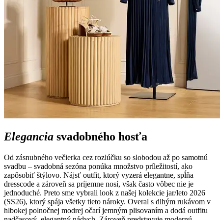
Elegancia
svadobného hosťa
Od zásnubného večierka cez rozlúčku so slobodou až po samotnú
svadbu – svadobná sezóna ponúka množstvo príležitostí, ako
zapôsobiť štýlovo. Nájsť outfit, ktorý vyzerá elegantne, spĺňa
dresscode a zároveň sa príjemne nosí, však často vôbec nie je
jednoduché. Preto sme vybrali look z našej kolekcie jar/leto 2026
(SS26), ktorý spája všetky tieto nároky. Overal s dlhým rukávom v
hlbokej polnočnej modrej očarí jemným plisovaním a dodá outfitu
nadčasový, elegantný nádych. Zároveň predstavuje modernú