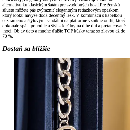
alternatívu ku klasickým šatám pre svadobných hostí.Pre ženskú
siluetu môžete pás zvýrazniť elegantným retiazkovým opaskom,
ktorý looku navyše dodá decentný lesk. V kombinácii s kabelkou
cez rameno a štýlovými sandálmi na platforme vznikne outfit, ktorý
dokonale spája pohodlie a štýl – ideálny na dlhé dni a pretancované
noci. Objav tieto a mnohé ďalšie TOP kúsky teraz so zľavou až do
70 %.
Dostaň sa bližšie