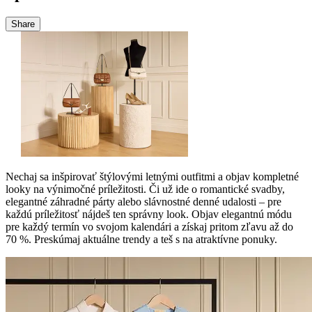
Share
Nechaj sa inšpirovať štýlovými letnými outfitmi a objav kompletné
looky na výnimočné príležitosti. Či už ide o romantické svadby,
elegantné záhradné párty alebo slávnostné denné udalosti – pre
každú príležitosť nájdeš ten správny look. Objav elegantnú módu
pre každý termín vo svojom kalendári a získaj pritom zľavu až do
70 %. Preskúmaj aktuálne trendy a teš s na atraktívne ponuky.