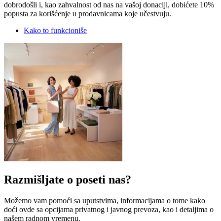
dobrodošli i, kao zahvalnost od nas na vašoj donaciji, dobićete 10%
popusta za korišćenje u prodavnicama koje učestvuju.
Kako to funkcioniše
Razmišljate o poseti nas?
Možemo vam pomoći sa uputstvima, informacijama o tome kako
doći ovde sa opcijama privatnog i javnog prevoza, kao i detaljima o
našem radnom vremenu.