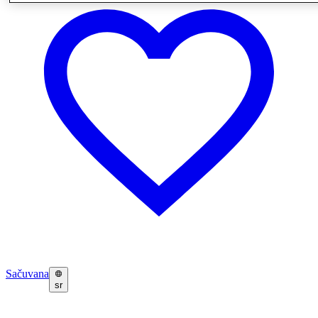
Sačuvana
sr