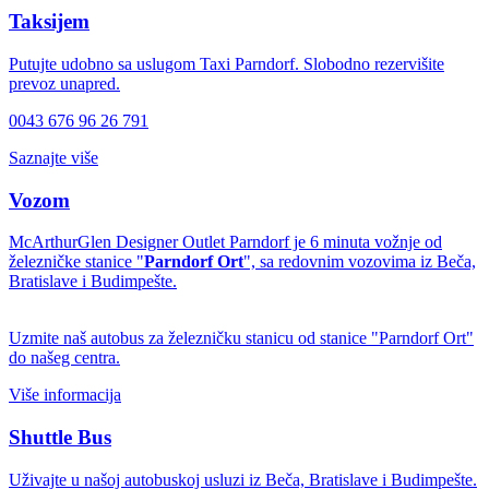
Taksijem
Putujte udobno sa uslugom Taxi Parndorf. Slobodno rezervišite
prevoz unapred.
0043 676 96 26 791
Saznajte više
Vozom
McArthurGlen Designer Outlet Parndorf je 6 minuta vožnje od
železničke stanice "
Parndorf Ort
", sa redovnim vozovima iz Beča,
Bratislave i Budimpešte.
Uzmite naš autobus za železničku stanicu od stanice "Parndorf Ort"
do našeg centra.
Više informacija
Shuttle Bus
Uživajte u našoj autobuskoj usluzi iz Beča, Bratislave i Budimpešte.