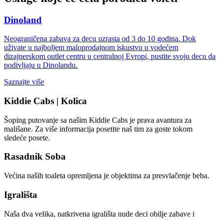
Dinoland
Neograničena zabava za decu uzrasta od 3 do 10 godina. Dok
uživate u najboljem maloprodajnom iskustvu u vodećem
dizajnerskom outlet centru u centralnoj Evropi, pustite svoju decu da
podivljaju u Dinolandu.
Saznajte više
Kiddie Cabs | Kolica
Šoping putovanje sa našim Kiddie Cabs je prava avantura za
mališane. Za više informacija posetite naš tim za goste tokom
sledeće posete.
Rasadnik Soba
Većina naših toaleta opremljena je objektima za presvlačenje beba.
Igrališta
Naša dva velika, natkrivena igrališta nude deci obilje zabave i