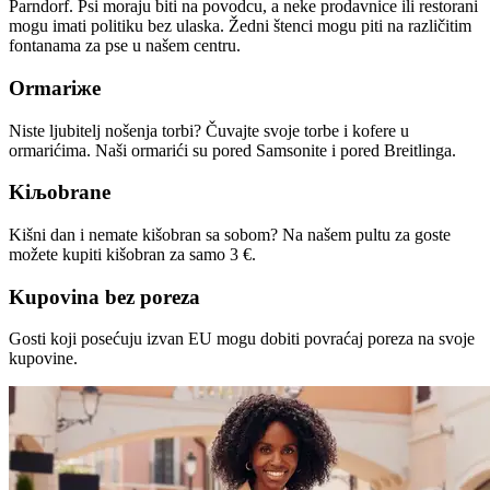
Parndorf. Psi moraju biti na povodcu, a neke prodavnice ili restorani
mogu imati politiku bez ulaska. Žedni štenci mogu piti na različitim
fontanama za pse u našem centru.
Ormariжe
Niste ljubitelj nošenja torbi? Čuvajte svoje torbe i kofere u
ormarićima. Naši ormarići su pored Samsonite i pored Breitlinga.
Kiљobrane
Kišni dan i nemate kišobran sa sobom? Na našem pultu za goste
možete kupiti kišobran za samo 3 €.
Kupovina bez poreza
Gosti koji posećuju izvan EU mogu dobiti povraćaj poreza na svoje
kupovine.