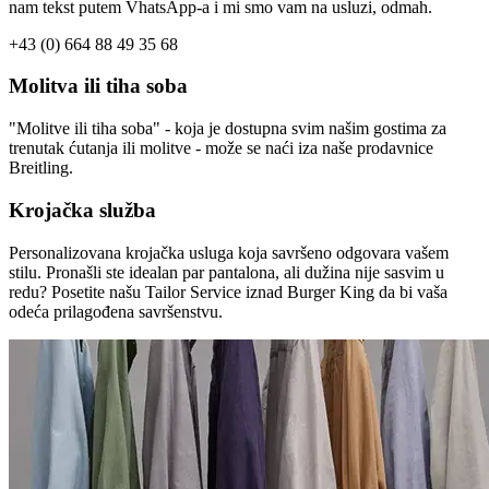
nam tekst putem VhatsApp-a i mi smo vam na usluzi, odmah.
+43 (0) 664 88 49 35 68
Molitva ili tiha soba
"Molitve ili tiha soba" - koja je dostupna svim našim gostima za
trenutak ćutanja ili molitve - može se naći iza naše prodavnice
Breitling.
Krojačka služba
Personalizovana krojačka usluga koja savršeno odgovara vašem
stilu. Pronašli ste idealan par pantalona, ali dužina nije sasvim u
redu? Posetite našu Tailor Service iznad Burger King da bi vaša
odeća prilagođena savršenstvu.