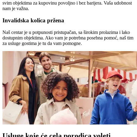
svim objektima za kupovinu povoljno i bez barijera. Vaša udobnost
nam je važna.
Invalidska kolica pržena
Naš centar je u potpunosti pristupačan, sa širokim prolazima i lako
dostupnim objektima. Ako vam je potrebna posebna pomoć, naš tim
za usluge gostima je tu da vam pomogne.
Usluge koje će cela porodica voleti