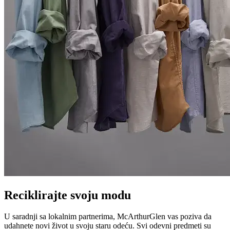
Reciklirajte svoju modu
U saradnji sa lokalnim partnerima, McArthurGlen vas poziva da
udahnete novi život u svoju staru odeću. Svi odevni predmeti su