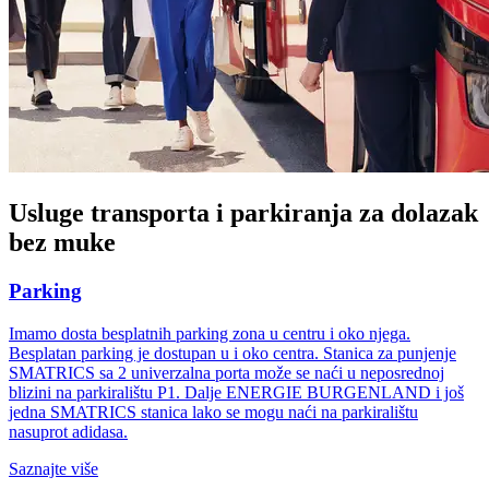
Usluge transporta i parkiranja za dolazak
bez muke
Parking
Imamo dosta besplatnih parking zona u centru i oko njega.
Besplatan parking je dostupan u i oko centra. Stanica za punjenje
SMATRICS sa 2 univerzalna porta može se naći u neposrednoj
blizini na parkiralištu P1. Dalje ENERGIE BURGENLAND i još
jedna SMATRICS stanica lako se mogu naći na parkiralištu
nasuprot adidasa.
Saznajte više