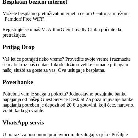
Besplatan bežični internet
Možete besplatno pretraživati internet u celom Centru sa mrežom
"Parndorf Free WiFi".
Registrujte se u naš McArthurGlen Loyalty Club i počnite da
pretražujete.
Prtljag Drop
Vaš let će potrajati neko vreme? Provedite svoje vreme i razmazite
se malo kroz naš centar. Takođe držimo velike komade prtljaga u
našoj službi za goste za vas. Ova usluga je besplatna.
Poverbanke
Potrebna vam je snaga u pokretu? Jednostavno pozajmite banku
napajanja od našeg Guest Service Desk-a! Za pozajmljivanje banke
napajanja potreban je depozit od 20 € u gotovini, koji ćete, naravno,
vratiti kada ga vratite.
VhatsApp servis
U potrazi za posebnom prodavnicom ili zalogaj za jelo? Pošaljite