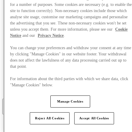
for a number of purposes. Some cookies are necessary (e.g. to enable the
site to function correctly). Non-necessary cookies include those which
analyse site usage, customise our marketing campaigns and personalise
the advertising that you see. These non-necessary cookies won't be set
unless you accept them. For more information, please see our
Cookie
Notice
and our
Privacy Notice
.
You can change your preferences and withdraw your consent at any time
by clicking "Manage Cookies" in our website footer. Your withdrawal
does not affect the lawfulness of any data processing carried out up to
that point.
For information about the third parties with which we share data, click
"Manage Cookies" below.
Jesti i Piti
Usluge
Manage Cookies
More
Reject All Cookies
Accept All Cookies