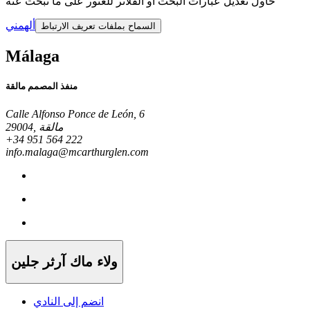
حاول تعديل عبارات البحث أو الفلاتر للعثور على ما تبحث عنه
ألهمني
السماح بملفات تعريف الارتباط
Málaga
منفذ المصمم مالقة
Calle Alfonso Ponce de León, 6
29004, مالقة
+34 951 564 222
info.malaga@mcarthurglen.com
ولاء ماك آرثر جلين
انضم إلى النادي