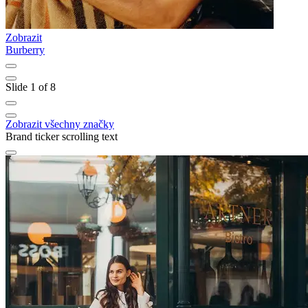
Zobrazit
Z
Burberry
T
Slide 1 of 8
Zobrazit všechny značky
Brand ticker scrolling text