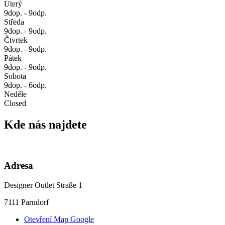
Úterý
9dop. - 9odp.
Středa
9dop. - 9odp.
Čtvrtek
9dop. - 9odp.
Pátek
9dop. - 9odp.
Sobota
9dop. - 6odp.
Neděle
Closed
Kde nás najdete
Adresa
Designer Outlet Straße 1
7111 Parndorf
Otevření Map Google