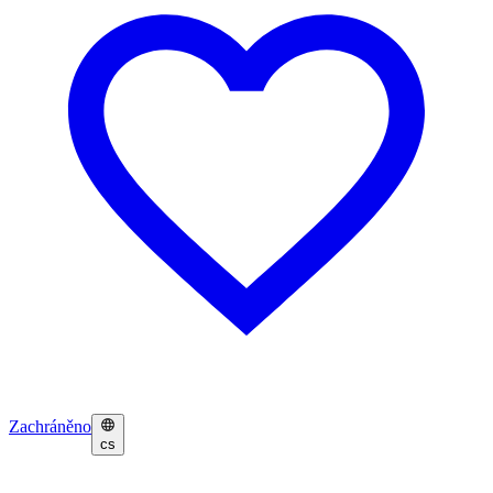
Zachráněno
cs