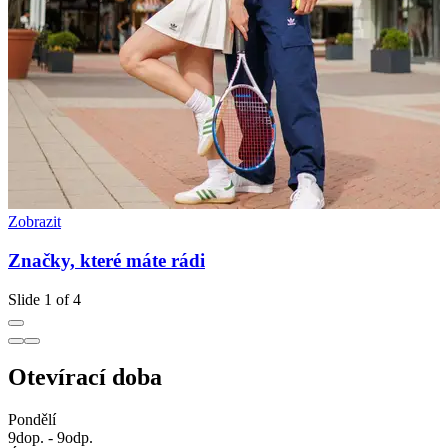
Zobrazit
Z
Značky, které máte rádi
Slide 1 of 4
Otevírací doba
Pondělí
9dop. - 9odp.