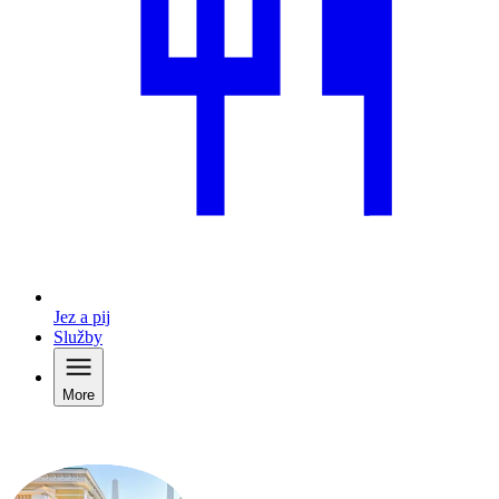
Jez a pij
Služby
More