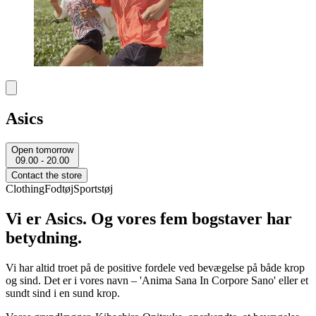
Asics
Open tomorrow
09.00 - 20.00
Contact the store
Clothing
Fodtøj
Sportstøj
Vi er Asics. Og vores fem bogstaver har
betydning.
Vi har
altid troet på de positive fordele ved bevægelse på både krop
og sind.
Det er
i vores navn – 'Anima Sana
In
Corpore Sano' eller et
sundt sind i en sund krop.